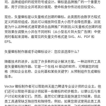
司、品牌或组织的视觉符号或设计。徽标是品牌推广的一个重要方
面，用于识别企业并将其价值观、使命和身份传达给目标受众。
现在，矢量徽标是以矢量格式创建的徽标。此类图形由数学方程式
定义的路径组成，因此可以缩放到任意大小而不会降低质量。这就
是为什么这种格式通常更适合品牌推广的原因;以矢量格式创建的视
觉效果在调整大小并在不同材料（从小型名片到大型广告牌）中使
用时看起来清晰。最常见的矢量文件格式是 SVG、AI、PDF 和
EPS。
矢量徽标制作器或手动徽标设计：您应该选择什么？
随着技术的进步，出现了许多新的设计解决方案。一种这样的工具
是矢量徽标制作器。它是一个在线 AI 驱动的软件，可根据您的规
格（例如企业名称、企业利基和某些关键字）从预制组件生成徽标
版本。
Vector 徽标制作者可以帮助尚无能力聘请专业设计师的企业主。他
们还可以帮助平面设计师起草一些徽标的初步概念，以便以后与客
户讨论和完善它们。然而，虽然它们便宜且能快速交付结果，但此
类工具通常缺乏独创性和独特性。例如，如果您尝试使用此类工具