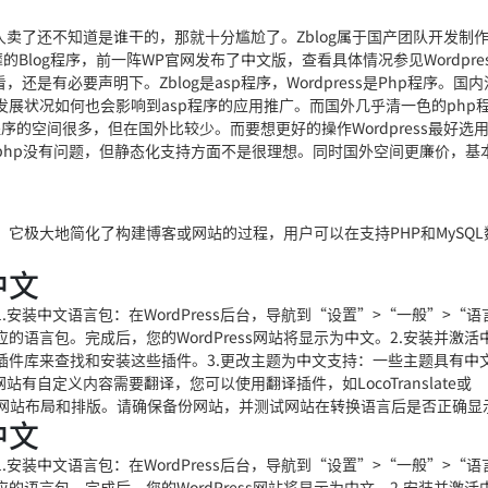
人卖了还不知道是谁干的，那就十分尴尬了。Zblog属于国产团队开发制
14年+定制经验
2000+客户选择
高效售后保障
风靡的Blog程序，前一阵WP官网发布了中文版，查看具体情况参见Wordpre
有必要声明下。Zblog是asp程序，Wordpress是Php程序。国内
展状况如何也会影响到asp程序的应用推广。而国外几乎清一色的php
7*24小时服务热线
程序的空间很多，但在国外比较少。而要想更好的操作Wordpress最好选
400-8793-956
php没有问题，但静态化支持方面不是很理想。同时国外空间更廉价，基
在线咨询
S），它极大地简化了构建博客或网站的过程，用户可以在支持PHP和MySQ
中文
1.安装中文语言包：在WordPress后台，导航到“设置”>“一般”>“
应的语言包。完成后，您的WordPress网站将显示为中文。2.安装并激活
ss插件库来查找和安装这些插件。3.更改主题为中文支持：一些主题具有中
自定义内容需要翻译，您可以使用翻译插件，如LocoTranslate或
影响网站布局和排版。请确保备份网站，并测试网站在转换语言后是否正确显
中文
1.安装中文语言包：在WordPress后台，导航到“设置”>“一般”>“
应的语言包。完成后，您的WordPress网站将显示为中文。2.安装并激活