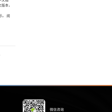
文版本，
示。 阅
？
微信咨询