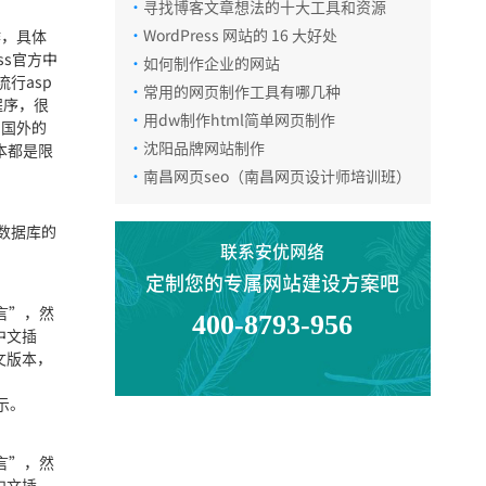
·
寻找博客文章想法的十大工具和资源
·
WordPress 网站的 16 大好处
作，具体
电话咨询
ss官方中
·
如何制作企业的网站
流行asp
·
常用的网页制作工具有哪几种
程序，很
·
用dw制作html简单网页制作
在线咨询
用国外的
·
沈阳品牌网站制作
本都是限
·
南昌网页seo（南昌网页设计师培训班）
微信咨询
L数据库的
联系安优网络
定制您的专属网站建设方案吧
返回顶部
语言”，然
400-8793-956
中文插
文版本，
示。
语言”，然
中文插