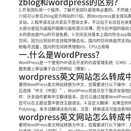
zblog和wordpress的区别？
1.开发团队用一个程序，了解开发团队是很有必要的。不然被
介绍可以参见Zblog官方网站的介绍。而Wordpress是全球
文站。2.程序语言这点其实不想谈太多，不过出于长远目光来看，还是
大部分是因为盗版的猖獗与版权意识淡薄，而今后中国的版权发
大的原由是Php的开源免费。3.空间支持基本上国内符合asp
空间，因为比较好的支持程序静态化。国内的空间商虽然支持
制每月流量，国内的空间商贵限制IIS、CPU占用等
一.什么是WordPress？
WordPress是一个使用PHP语言开发的内容管理系统（CM
服务器上架设属于自己的网站（博客）。
wordpress英文网站怎么转成
要将WordPress英文网站转换为中文，您需要进行以下操作：
后选择“中文（中国）”。WordPress将提示您下载并安装相
件：许多插件都有中文翻译版本。您可以通过搜索WordPre
您可以在主题设置中更改主题语言。4.自定义翻译：如果您的网站有
Polylang，来手动翻译这些内容。注意：转换语言可能会
wordpress英文网站怎么转成
要将WordPress英文网站转换为中文，您需要进行以下操作：
后选择“中文（中国）”。WordPress将提示您下载并安装相