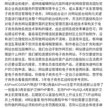
网站建设和维护，或网络编辑网站内容的维护和网络营销含国际贸
易企业商品和服务的营销策划等专业工作，或从事客户关系管理电
子商务项目管理电子商务；3网站前台设计 对网站前台结构与关键
页面进行描述包含整个网站的前台结构分析，灵活的页面结构及针
对电子商务网站需要所需的定制化管理页面4系统技术架构关于电
子商务购物系统技术架构的描述，由此说明系统效率兼容性可；网
站建设初学者，最容易犯的错误就是确定题材后立刻开始制作，没
有进行合理规划从而导致网站结构不清晰，目录庞杂混乱，板块编
排混乱等结果不但浏览者看得糊里糊涂，制作者自己在扩充和维护
网站也相当困难所以，我们在动手制作网页前；网站建设的内容管
理是什么样的？我们都知道建好的电子商务网站，不仅仅要提供会
员的注册信息，既往消费信息商品检索产品的功能指标以及消费评
价还要设置站内搜索，方便会员查找欲购产品，还要能快速响应客
户的订购申请，确认；网站建设管理和电子商务是两码事，做网站
是电子商务的基础，你做电子商务也不一定自己会做网站，想学电
子商务去看看我的博客，5年电子商务实战经验参考资料。
ASPnetCGIISAPI筛选FTP等2再装ASPnet注意不同系统默认自带了
一些版本3再安装护卫神PHP套件，支持PHP+MySQL4再安装护卫
神主机管理系统，后期就可以直接在网页上开设主机了5开设网站
并上传数据；4网站备案 制作网站教程中有个特别需要注意的是，
你所做的网站必须和你的业务范围相关联，否则以后就会有很多麻