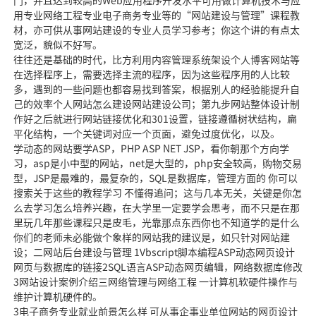
门，并且达到较高的Web应用程序开发水平可用做计算机技术与应
用专业网络工程专业电子商务专业等的“网站建设与管理”课程教
材，亦可供从事网站建设的专业人员学习参考；你这个讲的有点太
宽泛，貌似不好写。
往往还是基础的时代，比方利用内容管理系统架设个人博客网站等
在选择程序上，需要选择主流的程序，因为这些程序用的人比较
多，遇到的一些问题也都容易找到答案，根据别人的经验能提升自
己的效率个人网站怎么建设网站建设公司；第九步网站整体设计制
作好之后就进行网站链接优化和301设置，链接遵循树状结构，扁
平化结构，一个关键词对应一个页面，避免过度优化，以及。
学动态的网站要学ASP，PHP ASP NET JSP，看你朝那个方向学
习，asp是小中型的网站，net是大型的，php安全较高，购物交易
型，JSP是最难的，最复杂的，SQL是数据库，管理方面的 你可以
搜索关于这些的教程学习 不懂得追问；这与几本无关，关键是你怎
么去学习怎么培养兴趣，在大学里一定要学会思考，而不只是在那
里玩几年那些课程只是皮毛，光靠那点东西你也不知道学的是什么
你们的老师未必能做个象样的网站我的建议是，如只针对网站建
设；二网站后台建设与管理 1Vbscript脚本编程ASP动态网页设计
网页与数据库的链接2SQL语言ASP动态网页编辑，网络数据库修改
3网站设计案例介绍三网络管理与网络工程 一计算机软硬件操作与
维护计算机硬件的。
3电子商务专业就业前景怎么样 可从事企事业单位网站的网页设计