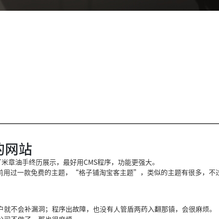
的网站
厂米章油手终历
展示，最好用CM
S程序，功能更强大。
之前用过一款免费的主题，“格子铺
淘宝客主题”，类似的
主题有很多，不
户就不会补漏洞；程序出故障，也没有人管
盾两药入翻那镇
，会很麻烦。