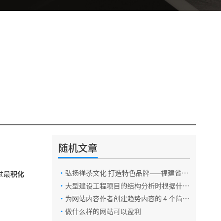
随机文章
电话咨询
·
弘扬禅茶文化 打造特色品牌——福建省品
过最
积化
牌建设促进会理事长黄维礼带队走访功夫禅
·
大型建设工程项目的结构分析时根据什么
茶
在线咨询
的需要
·
为网站内容作者创建趋势内容的 4 个简单
步骤
·
做什么样的网站可以盈利