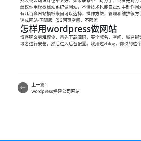
找人或公司设计也不太好，如果联系不上对方了
，或者是对方
建议你用模板建
站系统做网站，不懂技
术也能自己动手制作网
有几百套网站模板
来自
可以选择，操作方便，管理和维护很方
速成网站-国际版（5G网页空间，不限流
怎样用wordpress做网站
博客啊
么劳难模令
，首先下载源码，买个域名，空间，域名绑
域名进行安装。然后进入
后台配置。我用过
zblog，你说的这
上一篇：
wordpress搭建公司网站