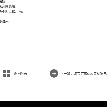
端低。
京东网页端。
还不如二线厂商。
夺过来
返回列表
下一篇：淘宝京东dou音橱窗
图视频拍摄制作IP打造