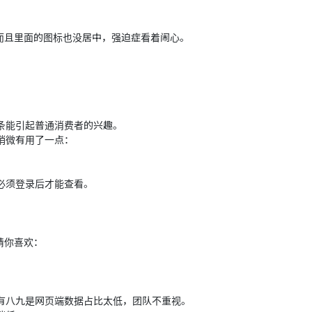
齐，而且里面的图标也没居中，强迫症看着闹心。
条能引起普通消费者的兴趣。
稍微有用了一点：
必须登录后才能查看。
的猜你喜欢：
有八九是网页端数据占比太低，团队不重视。