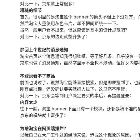
对比一下，京东就正常很多：
粗糙的细节
首先，很明显的是淘宝这个 banner 的箭头不但上下没对
然后淘宝大量使用灰色卡片，却不把间距统一一下。
虽然一般用户看不出来，但这应该是基本的设计规范吧？
对比一下，京东的边距就整齐多了：
梦回上个世纪的消息通知
淘宝首页这个消息通知我很想吐槽，等了好几条，几乎没有一
京东也做了消息通知，虽然字显示不全也不滚动，但好歹内容
不登录看不了商品
前面也说过了，虽然淘宝能够直接搜索，但是即便搜到了，也
刚有点兴趣，还没确认要买就把人拦下，这显然不明智：
对比一下，京东会等到用户决定要买的事后，再提醒登录：
内容太少
往下一翻，淘宝 banner 下面只有一个模块，还都是猜不准
京东的模块就丰富多了：
为啥淘宝在网页端摆烂？
以我自己在大厂工作过的经验来说，造成这个现象的原因，十