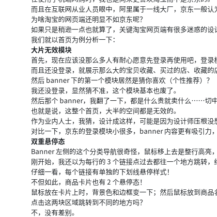
而且在互联网从业人员眼中，阿里属于一线大厂，京东一般认
为啥淘宝的网页端还明显不如京东呢？
如果只是稍逊一点也就算了，关键淘宝网页端有很多迷惑的设
我们就以首页为例分析一下：
大片无效模块
首先，现在应该没那么多人有耐心愿意先登录再使用吧，登录
而且还没登录，就展示那么大的宝贝收藏、买过的店、收藏的
然后 banner 下的第一个模块居然是猜你喜欢（个性推荐）？
我还没登录，显然猜不准，这个模块基本也废了。
然后那个 banner，我翻了一下，都是什么贵就卖什么……切
也就是说，这整个首页，大半的空间都是无效的。
作为业内人士，我猜，设计成这样，可能是因为设计师压根没
对比一下，京东的登录模块小很多，banner 内容更有吸引
双重悬停态
Banner 左侧的这个分类导航很奇怪，鼠标移上去是整行高
刚开始，我还以为每行的 3 个链接点过去都往一个地方跳转，
仔细一看，每个链接有单独的下划线悬停样式！
不但如此，商品卡片也有 2 个悬停态！
鼠标放在卡片上时，背景色和边框变一下；然后鼠标放到商品
点击这两块区域跳转到不同的地方吗？
不，没有差别。