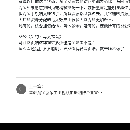
就算以目前这个状态，淘宝网页端的访问量都未必比京东网页
淘宝如果愿意把网页端稍微捯饬一下，数据量肯定能明显超过
但淘宝手机端太赚钱了，所有资源都倾斜过去，其它端的资源
大厂的资源分配的马太效应比很多人以为的更加严重。
凡有的，还要加倍给他，叫他多余；没有的，连他所有的也要
圣经《新约·马太福音》
可让网页端这样摆烂多少也是个隐患不是？
这么看还是拼多多聪明，既然懒得管网页端，就干脆不做了：
上一篇：
童鞋淘宝京东主图视频拍摄制作企业宣传
片产品详情视频买家秀视频