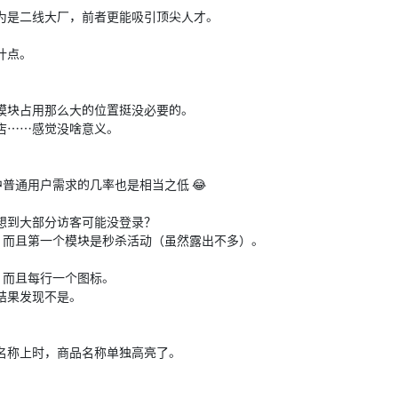
为是二线大厂，前者更能吸引顶尖人才。
计点。
模块占用那么大的位置挺没必要的。
店……感觉没啥意义。
中普通用户需求的几率也是相当之低 😂
想到大部分访客可能没登录？
力，而且第一个模块是秒杀活动（虽然露出不多）。
亮，而且每行一个图标。
结果发现不是。
名称上时，商品名称单独高亮了。