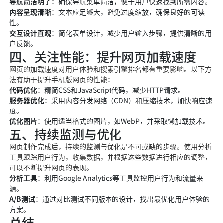
导航简洁明了
：确保导航菜单简洁，便于用户快速找到所需内容。
内容呈现清晰
：文本应足够大，避免过度缩放，确保良好的可读
性。
交互设计直观
：简化表单设计，减少用户输入步骤，提供清晰的用
户反馈。
四、关注性能：提升网页加载速度
网页的加载速度对用户体验和搜索引擎排名都有重要影响。以下方
法有助于提升手机版网页的性能：
代码优化
：精简CSS和JavaScript代码，减少HTTP请求。
服务器优化
：采用内容分发网络（CDN）和压缩技术，加快响应速
度。
优化图片
：使用适当格式的图片，如WebP，并采取懒加载技术。
五、持续监测与优化
网页制作完成后，持续的监测与优化是不可或缺的步骤。使用分析
工具跟踪用户行为，收集数据，并根据这些数据进行相应的调整，
可以不断提升网页的表现。
分析工具
：利用Google Analytics等工具监控用户行为和流量来
源。
A/B测试
：通过对比测试不同版本的设计，找出最优化用户体验的
方案。
总结