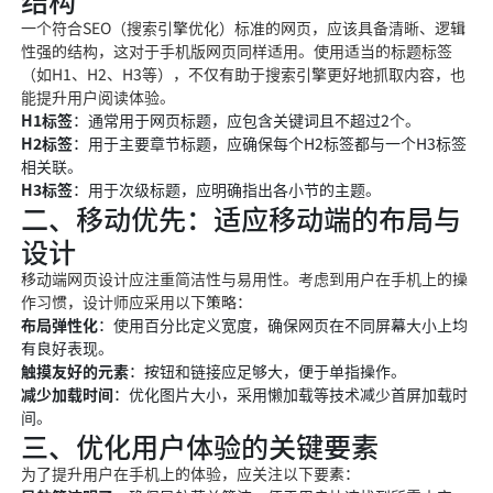
结构
一个符合SEO（搜索引擎优化）标准的网页，应该具备清晰、逻辑
性强的结构，这对于手机版网页同样适用。使用适当的标题标签
（如H1、H2、H3等），不仅有助于搜索引擎更好地抓取内容，也
能提升用户阅读体验。
H1标签
：通常用于网页标题，应包含关键词且不超过2个。
H2标签
：用于主要章节标题，应确保每个H2标签都与一个H3标签
相关联。
H3标签
：用于次级标题，应明确指出各小节的主题。
二、移动优先：适应移动端的布局与
设计
移动端网页设计应注重简洁性与易用性。考虑到用户在手机上的操
作习惯，设计师应采用以下策略：
布局弹性化
：使用百分比定义宽度，确保网页在不同屏幕大小上均
有良好表现。
触摸友好的元素
：按钮和链接应足够大，便于单指操作。
减少加载时间
：优化图片大小，采用懒加载等技术减少首屏加载时
间。
三、优化用户体验的关键要素
为了提升用户在手机上的体验，应关注以下要素：