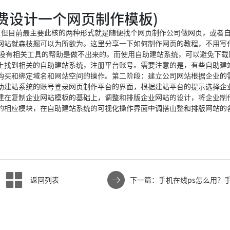
费设计一个网页制作模板)
，但目前最主要此核的两种形式就是随便找个网页制作公司做网页，或者
网站就森枝掘可以为所欲为。这里分享一下如何制作网页的教程，不用写
 没有相关工具的帮助是做不出来的。而使用自助建站系统，可以避免下载
上找到相关的自助建站系统，注册平台账号。需要注意的是，有些自助建
购买和绑定域名和网站空间的操作。第二阶段：建立公司网站根据企业的需
助建站系统的账号登录网页制作平台的界面，根据建站平台的提示选择企
建在复制企业网站模板的基础上，调整和排版企业网站的设计，将企业制
板的相应模块，在自助建站系统的可视化操作界面中调搭山整和排版网站的
返回列表
下一篇：手机在线ps怎么用？手
版在线制作教程分享给你