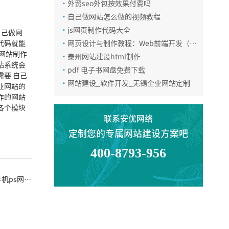
·
外贸seo外包按效果付费吗
微信咨询
·
自己做网站怎么做的视频教程
·
js网页制作代码大全
自己做网
代码就能
·
网页设计与制作教程：Web前端开发（第
6版）
网站制作
返回顶部
·
泰州网站建设html制作
站系统会
·
pdf 电子书网盘免费下载
要 自己
·
网站建设_软件开发_无锡企业网站定制
业网站的
作的网站
各个模块
联系安优网络
定制您的专属网站建设方案吧
400-8793-956
机ps网页