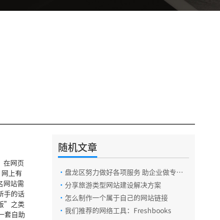
随机文章
电话咨询
，在网页
·
盘龙区努力做好各项服务 助企业做专做
，网上有
精做强做大
名网站需
·
分享旅游类型网站建设解决方案
新手的话
·
怎么制作一个属于自己的网站链接
在线咨询
版”之类
·
我们推荐的网络工具：Freshbooks
一套自助