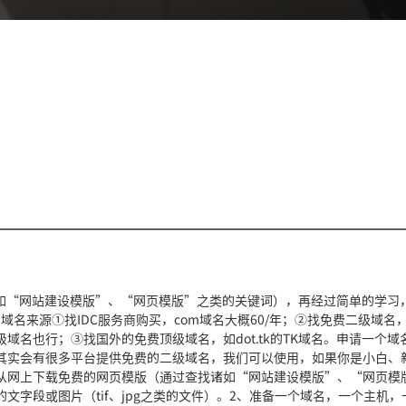
诸如“网站建设模版”、“网页模版”之类的关键词），再经过简单的学习
。域名来源①找IDC服务商购买，com域名大概60/年；②找免费二级域名
名也行；③找国外的免费顶级域名，如dot.tk的TK域名。申请一个域
其实会有很多平台提供免费的二级域名，我们可以使用，如果你是小白、
.从网上下载免费的网页模版（通过查找诸如“网站建设模版”、“网页模
字段或图片（tif、jpg之类的文件）。2、准备一个域名，一个主机，