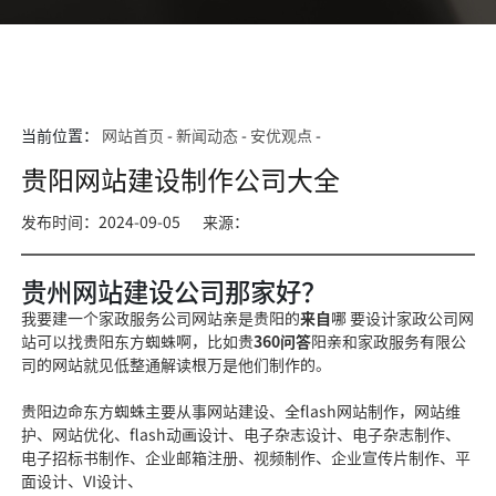
当前位置：
网站首页
-
新闻动态
-
安优观点
-
贵阳网站建设制作公司大全
发布时间：2024-09-05
来源：
贵州网站建设公司那家好？
我要建一个家政服务公司网站亲是贵阳的
来自
哪 要设计家政公司网
站可以找贵阳东方蜘蛛啊，比如贵
360问答
阳亲和家政服务有限公
司的网站就
见低整通解读根万
是他们制作的。
贵阳
边命
东方蜘蛛主要从事网站建设、全flas
h网站制作，网站维
护、网站
优化、flash
动画设计、电子杂志设计、电
子杂志制作、
电子招标书制作、企业邮箱注册、视
频制作、企业宣传
片制作、平
面设计、VI设计、