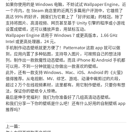
如果你使用的是 Windows 电脑，不妨试试 Wallpaper Engine。近
一个月内，在 Steam 商店里的近两万多篇用户评测中，它雄揽了
高达 99% 的好评，拥趸们为它套上了「好评如潮」的桂冠。除了
支持将图片、高清视频、网页甚至基于 Unity 引擎的程序或小游戏
设置成壁纸，还可以播放声音，用鼠标互动。
Wallpaper Engine 适用于 Windows 7 或更高版本，1.66 GHz
Intel 或更高处理器，24 元。
手机制作动态壁纸就更方便了！Patternator 这款 app 就可以做
到，应用内置了多种贴图，支持导入图片，可按照自己的想法排
列，制作出一款款魔性动态壁纸。而且 iPhone 和 Android 手机都
可以用，不到一分钟就能让你做出一款喜欢的壁纸。
此外，还有一款支持 Windows、Mac、iOS、Android 的《火萤》
值得推荐。从电视剧、MV、综艺、游戏、动漫中裁剪过的片段，
超过 2 万个在线视频素材，这里都有。用它制作壁纸，只要你有想
法，保证你的壁纸令人惊艳。
最后是伸手党福利！我们为你准备好了几组高清动态壁纸。
和我们分享一下你的壁纸是什么吧！还有什么好用的自制壁纸 app
推荐吗？
上一篇：