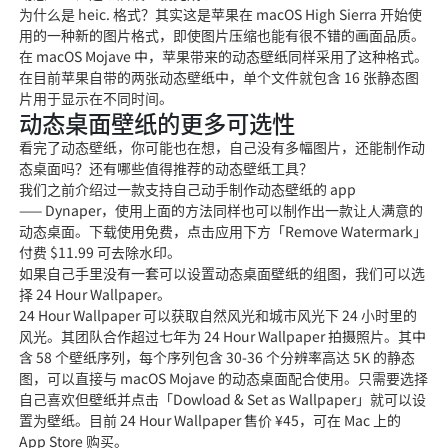
为什么是 heic. 格式？其实这是苹果在 macOS High Sierra 开始使
用的一种新的图片格式，即使图片压缩也能有很不错的画面品质。
在 macOS Mojave 中，苹果带来的动态壁纸同样采用了这种格式。
在目前苹果自带的两张动态壁纸中，单个文件就包含 16 张静态图
片用于显示在不同时间。
动态桌面壁纸的更多可选性
看完了动态壁纸，你可能也在想，自己没有多幅图片，还能制作动
态桌面吗？还有哪些值得推荐的动态壁纸工具？
我们之前介绍过一款支持自己动手制作动态壁纸的 app
—— Dynaper，使用上面的方法同样也可以制作出一款让人满意的
动态桌面。下载使用免费，点击应用下方「Remove Watermark」
付费 $11.99 可去除水印。
如果自己手里没有一套可以设置动态桌面壁纸的组图，我们可以选
择 24 Hour Wallpaper。
24 Hour Wallpaper 可以获取自然风光和城市风光下 24 小时里的
风光。其团队合作超过七年为 24 Hour Wallpaper 拍摄照片。其中
含 58 个壁纸序列，每个序列包含 30-36 个分辨率高达 5K 的静态
图，可以直接与 macOS Mojave 的动态桌面配合使用。只需要选择
自己喜欢但壁纸并点击「Dowload & Set as Wallpaper」就可以设
置为壁纸。目前 24 Hour Wallpaper 售价 ¥45，可在 Mac 上的
App Store 购买。