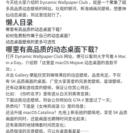
今天给大家介绍的 Dynamic Wallpaper Club ，就是一个聚集了超
多高品质动态壁纸的网站。壮观的银河、新海诚画风壁纸，想要神
仙动态桌面，到这里找就行了。
懒人目录
哪里有高品质的动态桌面下载？
如何免费制作属于自己的动态桌面？
动态桌面壁纸的更多可选性
哪里有高品质的动态桌面下载？
打开 Dynamic Wallpaper Club 网站，便可以看到大字写着 A Mac
in a Day，介绍称「这里是 macOS Mojave 动态桌面的首款平
台」。
点击 Gallery 便能欣赏到琳琅满目的动态壁纸，品类充足。不仅
有 5K 品质画面的桌面、广受大家喜爱的风景类壁纸、星球壁纸，
还有动漫和游戏类的壁纸，保证让你赏心悦目。
比如：《你的名字》里街道从白天到黑夜变换；
下面这款动态壁纸，则会让你宛如在 GTA V 里度过了一天；
熟悉吗？下面是《女神异闻录 5》里的场景；
还没升级 macOS Catalina？先用上新系统的壁纸吧，享受 5K 品质
画面的同时，还能画面也跟随时间变化起来；
还有美丽的地球随着时间而变化；
品质极佳的风景壁纸，可以在桌面看星星……