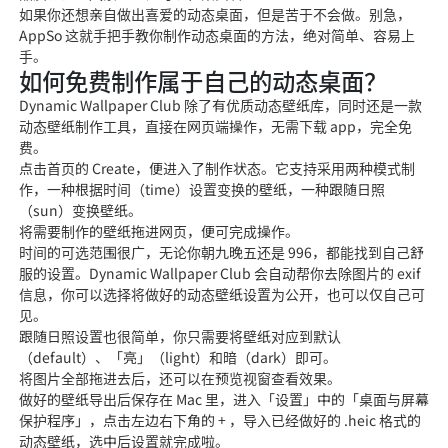
如果你还想亲自做出喜爱的动态桌面，但是苦于不会做。别急，
AppSo 这就手把手教你制作动态桌面的方法，绝对简单、容易上
手。
如何免费制作属于自己的动态桌面？
Dynamic Wallpaper Club 除了有优质动态壁纸库，同时还是一款
动态壁纸制作工具，直接在网页端操作，无需下载 app，完全免
费。
点击首页的 Create，便进入了制作状态。它支持采用两种模式制
作，一种根据时间（time）设置变换的壁纸，一种跟随日照
（sun）变换壁纸。
将需要制作的壁纸拖进网页，便可完成操作。
时间的可选范围很广，无论你朝九晚五还是 996，都能找到自己舒
服的设置。Dynamic Wallpaper Club 会自动帮你去除图片的 exif
信息，你可以选择将做好的动态壁纸设置为公开，也可以仅自己可
见。
跟随日照设置也很简单，你只需要将壁纸对应到默认
（default）、「亮」（light）和暗（dark）即可。
将图片全部拖进去后，还可以在预览视窗查看效果。
做好的壁纸导出后保存在 Mac 里，进入「设置」中的「桌面与屏幕
保护程序」，点击左边右下角的 + ，导入已经做好的 .heic 格式的
动态壁纸，选中后设置就完成啦。