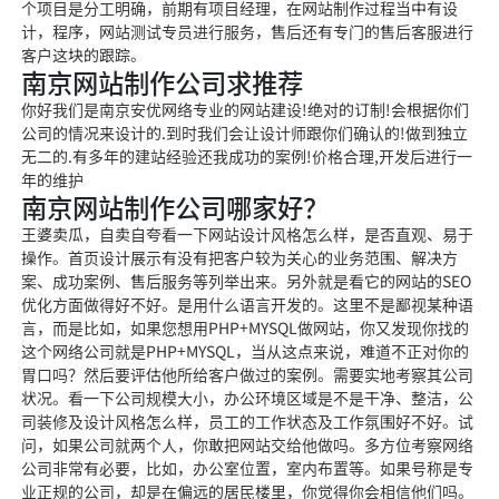
个项目是分工明确，前期有项目经理，在网站制作过程当中有设
计，程序，网站测试专员进行服务，售后还有专门的
售后客服进行
客户
这块的跟踪。
南京网站制作公司求推荐
你好我们是南京安优网络专业的网站建设!绝
对的订制!会根据你们
公司的情况
来设计的.到时我们
会让设计师跟你们确
认的!做到独立
无二的.有多年的建站经验还我成功的案例!价格
合理,开发后进行一
年的维护
南京网站制作公司哪家好？
王婆卖瓜，自卖自夸看一下网站设计风格怎么样，是否直观、易于
操作。首页设计展示有没有把客户较为关心的业务范围、解决方
案、成功案例、售后服务等列举出来。另外就是看它的网站的SEO
优化方面做得好不好。是用什么语言开发的。这里不是鄙视某种语
言，而是比如，如果您想用PHP+MYSQL做网站，你又发现你找的
这个网络公司就是PHP+MYSQL，当从这点来说，难道不正对你的
胃口吗？然后要评估他所给客户做过的案例。需要实地考察其公司
状况。看一下公司规模大小，办公环境区域是不是干净、整洁，公
司装修及设计风格怎么样，员工的工作状态及工作氛围好不好。试
问，如果公司就两个人，你敢把网站交给他做吗。多方位考察网络
公司非常有必要，比如，办公室位置，室内布置等。如果号称是专
业正规的公司，却是在偏远的居民楼里，你觉得你会相信他们吗。