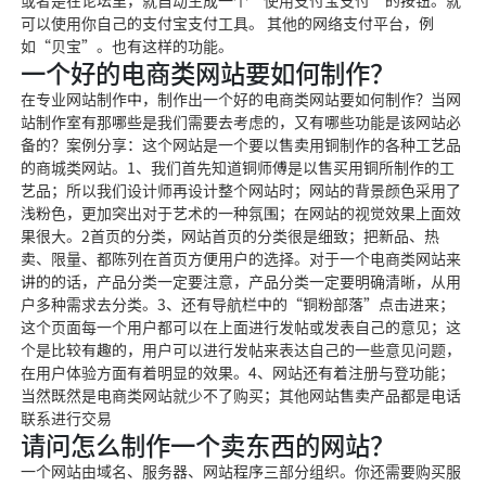
或者是在论坛里，就自动生成一个“使用支付宝支付”的按钮。就
可以使用你自己的支付宝支付工具。 其他的网络支付平台，例
如“贝宝”。也有这样的功能。
一个好的电商类网站要如何制作？
在专业网站制作中，制作出一个好的电商类网站要如何制作？当网
站制作室有那哪些是我们需要去考虑的，又有哪些功能是该网站必
备的？案例分享：这个网站是一个要以售卖用铜制作的各种工艺品
的商城类网站。1、我们首先知道铜师傅是以售买用铜所制作的工
艺品；所以我们设计师再设计整个网站时；网站的背景颜色采用了
浅粉色，更加突出对于艺术的一种氛围；在网站的视觉效果上面效
果很大。2首页的分类，网站首页的分类很是细致；把新品、热
卖、限量、都陈列在首页方便用户的选择。对于一个电商类网站来
讲的的话，产品分类一定要注意，产品分类一定要明确清晰，从用
户多种需求去分类。3、还有导航栏中的“铜粉部落”点击进来；
这个页面每一个用户都可以在上面进行发帖或发表自己的意见；这
个是比较有趣的，用户可以进行发帖来表达自己的一些意见问题，
在用户体验方面有着明显的效果。4、网站还有着注册与登功能；
当然既然是电商类网站就少不了购买；其他网站售卖产品都是电话
联系进行交易
请问怎么制作一个卖东西的网站？
一个网站由域名、服务器、网站程序三部分组织。你还需要购买服