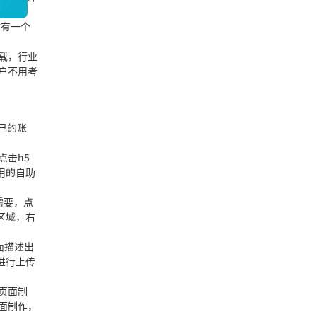
返回顶部
站有一个
载，行业
户不用考
己的账
点击h5
用的自助
需要，点
区域，右
面描述出
进行上传
页面制
面制作，