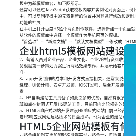
板中为新模板命名，如下图所示。
通常可以通过JavaScript获取模板内容并实例化到页面上，例如使
中，可以复制模板中的元素到新的位置并对其进行修改和定制
功能的扩展。
在手机上打开百度H5这个网页制作软件，选择新建一个页面
从软件的模板库中选择一个模板作为手机网页的模板。
“首选项”--“新建文档”--“默认文档类型”--修改成“HTM
企业html5模板网站建设
2、营销人员对企业产品、企业文化、企业VI进行资料收集、
员根据第一步策划方案进行网站效果制作，并展示给客户确认
准。
3、app开发制作的成本和开发方式直接相关，通常来说分为下
经理、UI设计师、安卓开发师、iOS开发师、后台开发师、
贵。
4、H5自助建站工具具备了如此之多的优势，自然有很多创投
班加点在封闭式开发H5建站工具，目前国内比较领先的是不二网(
5、HTML5响应式网站开发建设H5响应式网站目前已经占领
着H5响应式网站建站技术的日益成熟，也为企业的建站成本
HTML5企业网站模板有何
四站合维护起来更加的轻松能够实现四站合一，包括电脑、手