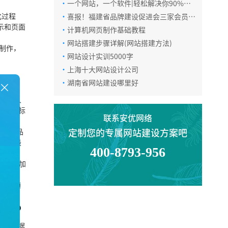
·
一个网站，一个软件|轻松解决你90%的
视频下载需求
化过程
·
喜报！福建省品牌建设促进会三家会员企
业荣获第六届福州市政府质量奖
示和页面
·
计算机网页制作基础教程
·
网站搭建步骤详解(网站搭建方法)
制作，
·
网站设计实训5000字
·
上海十大网站设计公司
·
湖南省网站建设哪里好
觉设计人
作设计标
联系安优网络
定制您的专属网站建设方案吧
电话咨询
包括产品
发费用最
400-8793-956
团队也加
在线咨询
来了，随
吗?
微信咨询
有的数据