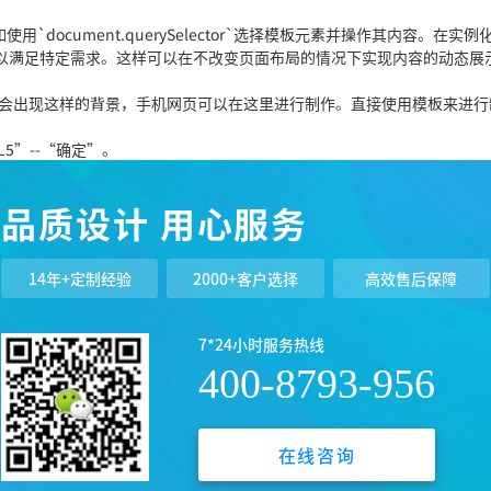
用`document.querySelector`选择模板元素并操作其内容。在实例
以满足特定需求。这样可以在不改变页面布局的情况下实现内容的动态展
就会出现这样的背景，手机网页可以在这里进行制作。直接使用模板来进行
L5”--“确定”。
需要多少钱
品质设计 用心服务
分析策划，制定符合公司本身的网站文案和配色方案和网站架构。网站视
最终结果。根据策划方案全站进行设计，所有的设计必须符合奥慧网站制
14年+定制经验
2000+客户选择
高效售后保障
面4种情况：app开发公司外包：开发一款app软件需要投入的技术人员
测试工程师等，开发周期一般三个月左右。通常来说找app开发公司定制开
7*24小时服务热线
机构看好HTML5网站，新一轮的建站市场竞争拉开了新的帷幕。一些创业
400-8793-956
wqdian.com)，产品很惊艳，模板颜值号称可以秒杀90%的网站。
了全网营销的流量入口，说起H5响应式网站开发很多人也是慢慢的熟悉起
带来了很大的减少。
优点?网页制作模板下载就能建站
在线咨询
机、微信、APP，在网址上都是统一的，使用的也是同一个操作后台，所