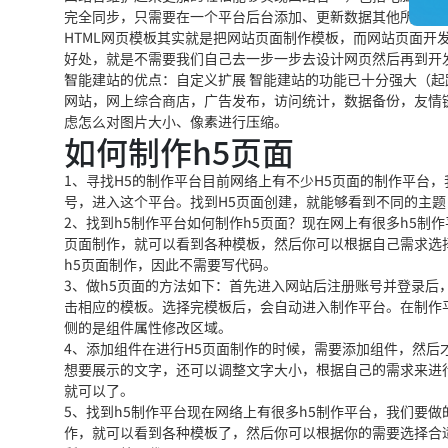
完全同步，只需要在一个平台后台添加、更新数据其他所有的
HTML网页模板其实就是把网站页面制作模板，而网站页面开发
好处，就是不需要我们自己去一步一步去设计网页然后再到开
智能建站的优点：自定义扩展 智能建站的功能已十分强大（
网站，网上综合商店，广告发布，访问统计，数据备份，友情
虑怎么对图片大小、像素进行压缩。
如何制作h5页面
1、寻找H5的制作平台目前网络上有不少H5页面的制作平台
号，进入这个平台。找到H5页面创建，就能够看到不同的主
2、找到h5制作平台如何制作h5页面？现在网上有很多h5
页面制作，就可以看到各种模板，然后你可以根据自己需求选
h5页面制作，因此不需要写代码。
3、做h5页面的方法如下：首先进入网站后注册账号并登录
击相应的模板。选择完模板后，会自动进入制作平台。在制作
侧的是组件属性修改区域。
4、添加组件在进行H5页面制作的时候，需要添加组件，然
想要展示的文字，还可以调整文字大小，根据自己的需求来进
就可以了。
5、找到h5制作平台现在网络上有很多h5制作平台，我们要
作，就可以看到各种模板了，然后你可以根据你的需要选择合