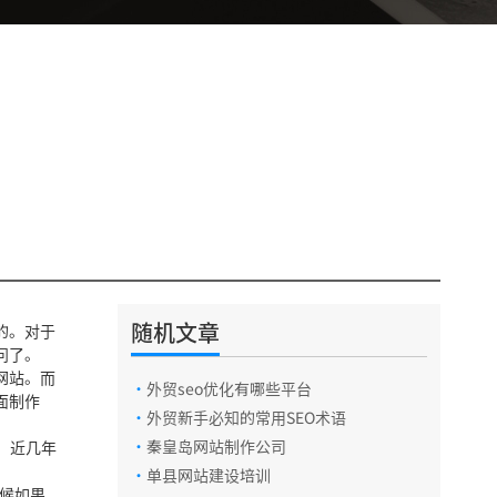
随机文章
的。对于
电话咨询
问了。
网站。而
·
外贸seo优化有哪些平台
面制作
·
外贸新手必知的常用SEO术语
在线咨询
·
秦皇岛网站制作公司
，近几年
·
单县网站建设培训
时候如果