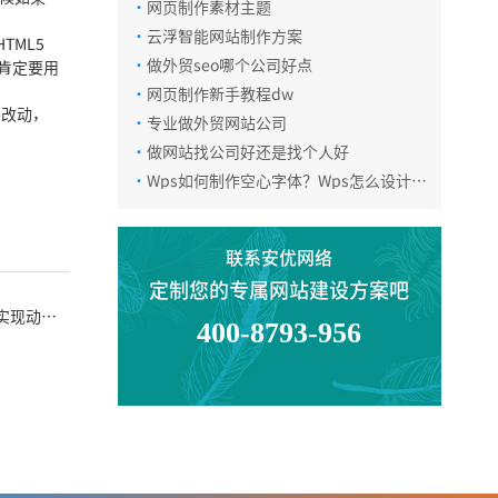
·
网页制作素材主题
微信咨询
·
云浮智能网站制作方案
ML5
·
做外贸seo哪个公司好点
肯定要用
·
网页制作新手教程dw
返回顶部
要改动，
·
专业做外贸网站公司
·
做网站找公司好还是找个人好
·
Wps如何制作空心字体？Wps怎么设计圆
形的目录样式？
联系安优网络
定制您的专属网站建设方案吧
s实现动态
400-8793-956