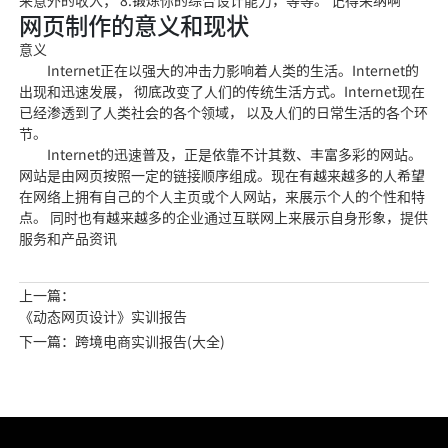
来意外的收入； 8.锻炼你的综合设计能力，等等。 记得采纳啊
网页制作的意义和现状
意义
Internet正在以强大的冲击力影响着人类的生活。Inter
net的
出现和迅速
发展， 彻底改变了人们的传统生活方式。Internet现在
已经渗透到了人类社会的各个领域， 以及人们的日常生活的各个环
节。
Internet的迅速普及，正是依靠不计其数、丰富多彩的网站。
网站是
由网页按照一定的链接顺序组成
。现在有越来越多的人希望
在网
络上拥有自己的个人主页或个人网
站，来展示个人的个性和
特
点。 同时也有越来
越多的企业通过互联网上来展
示自身形象，提供
服务和产品资讯
上一篇：
《动态网页设计》实训报告
下一篇：跨境电商实训报告(大全)