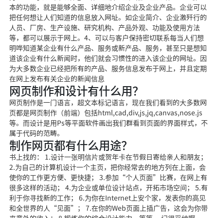
本的功能，就是能够全面、详细地介绍企业及企业产品。企业可以
把任何想让人们知道的信息放入网址。如企业简介、企业激歼行的
人员、厂房、生产设施、研究机构、产品外观、功能及使用方法
等，都可以展示于网上。4、可以与客户保持密切联系每当人们想
明哗知道某企业有什么产品、服务或新产品、服务，甚至只是想知
道该企业有什么新闻时，他们就会习惯性的进入该企业的网址。因
为大多数企业已经把所有的产品、服务信息发布于网上，并且定期
在网上发布有关企业的新闻信息
网页制作和设计有什么用？
网页制作是一门语言，超文本标记语言，现在我们看到的大多数网
页都是网页制作（前端）包括html,cad,div,js,jq,canvas,nose.js
等。而设计是用Ps等平面软件画出我们群看到页面的界面样式，不
属于代码的范畴。
制作网页都有什么用途？
书上找的： 1.设计一张明信片或贺年卡在节假日寄给亲人和朋友；
2.为自己的计算机设计一个主页，把你经常去的地方列在上面，会
使你的工作更方便、更快捷； 3.参加“个人页面”比赛，在网上有
很多这样的活动； 4.为企业或单位设计站点，开拓市场空间； 5.有
利于你寻找新的工作； 6.为你在Internet上安个家，发表你的高见
和全世界的人“见面”； 7.在你的Web页面上插广告，这会为你带