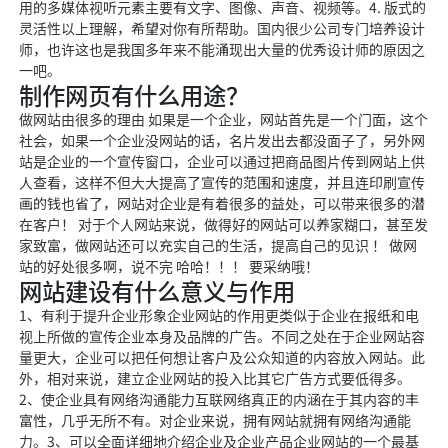
用的多媒体视听元素主要有文字、图像、声音、视频等。4. 版式的
灵活性以上理解，希望对你有所帮助。国内很少公司专门培养设计
师，也许这也是我国多年来不能涌现出大量的优秀设计师的原因之
一吧。
制作网页有什么用途？
做网站由很多的理由 如果是一个企业，网站首先是一个门面，这个
社会，如果一个企业没网站的话，名片发出去都没面子了，另外网
站是企业的一个宣传窗口，企业可以通过把商品图片传到网站上供
人查看，这样不但大大提高了宣传的范围和速度，并且连印刷宣传
画的钱也省了，网站对企业是有着很多的益处，可以带来很多的潜
在客户！ 对于个人网站来说，做得好的网站可以养家糊口，甚至发
家致富，做网站还可以充实自己的生活，提高自己的见识 ！ 做网
站的好处很多啊，说不完 哈哈！！！ 要采纳哦！
网站建设有什么意义与作用
1、有利于提升企业形象企业网站的作用更类似于企业在报纸和电
视上所做的宣传企业本身及品牌的广告。不同之处在于企业网站容
量更大，企业可以把任何想让客户及公众知道的内容放入网站。此
外，相对来说，建立企业网站的投入比其它广告方式要低得多。
2、使企业具有网络沟通能力互联网络真正的内涵在于其内容的丰
富性，几乎无所不有。对企业来说，拥有网站就拥有网络沟通能
力。3、可以全面详细地介绍企业及企业产品企业网站的一个最基