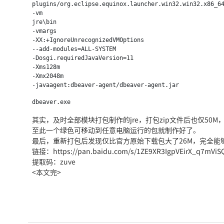
plugins/org.eclipse.equinox.launcher.win32.win32.x86_64
-vm

jre\bin

-vmargs

-XX:+IgnoreUnrecognizedVMOptions

--add-modules=ALL-SYSTEM

-Dosgi.requiredJavaVersion=11

-Xms128m

-Xmx2048m

dbeaver.exe
其实，及时全部模块打包制作的jre，打包zip文件后也仅50M，
至此一个绿色可移动到任意电脑运行的包就制作好了。
最后，重新打包后发现仅比官方原始下载包大了26M，完全能
链接：https://pan.baidu.com/s/1ZE9XR3IgpVEirX_q7mViS
提取码：zuve
<本文完>