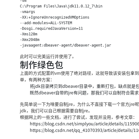
-vm

C:\Program Files\Java\jdk11.0.12_7\bin

-vmargs

-XX:+IgnoreUnrecognizedVMOptions

--add-modules=ALL-SYSTEM

-Dosgi.requiredJavaVersion=11

-Xms128m

-Xmx2048m

此时可以完美运行并使用了。
制作绿色包
上面的方式配置的vm使用了绝对路径，这就导致该安装包拿到其他
单，有两种方案：
将jdk目录拷贝到dbeaver目录中，重新打包，缺点就是
既然dbeaver自带的jre有问题，那我们可以自制符合需
先简单说一下为啥要自制jre，为什么不直接下载一个官方jre呢
jdk，我们可以自己根据需要自制jre。
根据网上的一些文档，进行了尝试，发现并没用，参考文章：
https://blog.csdn.net/simplyou/article/details/11590
https://blog.csdn.net/qq_41070393/article/details/1