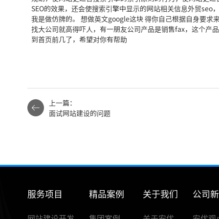
SEO的效果，还会使搜索引擎中显示的网站相关信息
外贸seo
我是做仿牌的。 想做英文google这块 得你自己根据自身要
找大公司就高得吓人，有一朋友公
司产品是销售fax，这个产
品
到首页前几了，希望对你有帮助
上一篇：
面试网站建设的问题
服务项目
精品案例
关于我们
公司
网站建设开发
集团案例
关于安优
安优观