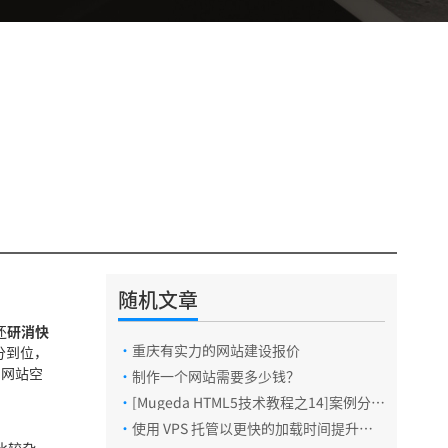
随机文章
还
研消快
·
重庆有实力的网站建设报价
分到位，
的网站空
·
制作一个网站需要多少钱？
·
[Mugeda HTML5技术教程之14]案例分
析：制作网页游戏
·
使用 VPS 托管以更快的加载时间提升您
的网页设计作品集