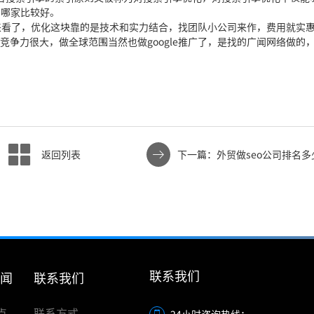
，哪家比较好。
求来看了，优化这块靠的是技
术和实力结合，找团队小公司来
作，费用就实
竞争力很大，做全球范围当然也做googl
e推广了，是找的广闻
网络做的
返回列表
下一篇：外贸做seo公司排名多
联系我们
新闻
联系我们
点
联系方式