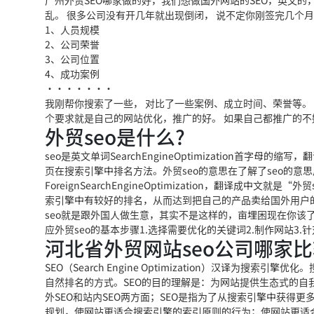
广州外贸SEO哪家做的好，我们想做国外网站的SEO，英文的
乱。 很多公司没有
开几年就出现倒闭， 说不定你刚签完几个月
1、人员规模
2、公司荣誉
3、公司位置
4、成功案例
·······
我刚帮你搜索了一些， 对比了一些案例、成
立时间、荣誉等。
个要求就是自己的网站优化，推广的
好。 如果自己都推广的不
外贸seo是什么?
seo是英文单词SearchEngineOptimization首
页在搜索引擎中排名方法。外贸seo的意思在了解了seo的意思
ForeignSearchEngineOptimization，翻译
索引擎中有较好的排名，从而达到把自己的产品卖给国外用户
seo就是跟外国人做生意，其实不是这样的，亩埋困现在你该了解
应外贸seo的基本步骤1.选择需要优化的关键词2.制作网站3
河北省外贸网站seo公司哪家
SEO（Search Engi
ne Optimiza
tion）汉译为搜索引擎
优化。
自然排名的方式。SEO的目的理解是：为网站提供
生态式的自
外SEO和站内SEO两方面；SEO是指为了从搜索引擎中获
得更
规划，
使网站更适合搜索引擎的
索引原则的行为；使网站更适