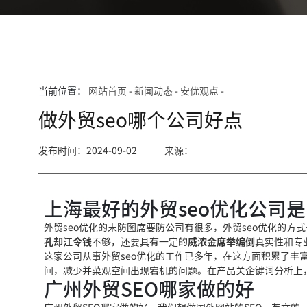
当前位置：
网站首页
-
新闻动态
-
安优观点
-
做外贸seo哪个公司好点
发布时间：2024-09-02
来源：
上海最好的外贸seo优化公司
外贸seo优化的
末防图席要防
公司有很多，外贸seo优化的方
孔却江令钱
不够，还要具有一定的
威浓金席举编倒
真实性和专
这家
公司从事外贸seo优化的工
作已多年，在这方面积累了丰富
间，减少
并菜观
空间出现宕机的问题。在产品关
企
键词分析上
广州外贸SEO哪家做的好