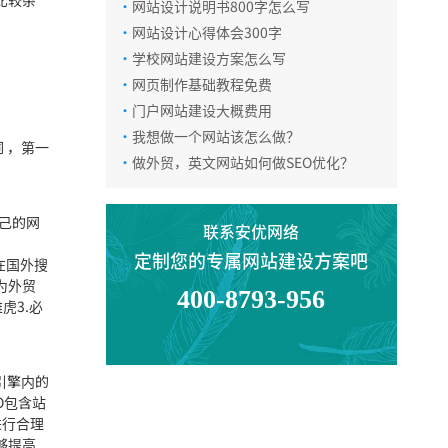
比较杂
·
网站设计说明书800字怎么写
·
网站设计心得体会300字
电话咨询
·
学校网站建设方案怎么写
·
网页制作基础教程免费
·
门户网站建设大概费用
在线咨询
·
我想做一个网站该怎么做？
词
，第一
·
做外贸，英文网站如何做SEO优化？
微信咨询
自己的网
联系安优网络
定制您的专属网站建设方案吧
品在国外搜
返回顶部
为外贸
400-8793-956
虎3.必
引擎内的
O包含站
进行合理
够提高