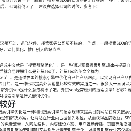
，知道的告诉一下，谢谢 广州外贸SEO的公司还是比较多的， 多
了，就会
后， 公司就倒闭了。 建议在选择公司的时候，参考下：
 汉邦互动、
迅飞软件、邦管家等公司都不错的 ， 当
然，一般搜索SEO的
好，谈何优化、推广别人的站点呢
字母的缩写，翻译成中文就是“搜索引擎优化”，是一种通过观察搜索引擎规律来提高
后就容易理解什么是外贸seo了，外贸seo的英文全称为，
成中文就是“外贸seo”。是通过在国外搜索引擎中优化自己的产品网页，以实现自己产
的目的。是一种迅念提高外贸销量比较有效的渠道之一。很多人一直误以
外贸seo是什么意液槐思了吧。外贸seo经常碰到的搜索引擎1.谷歌2.雅
.针对搜索引擎进行关键词优化。
比较好
搜索引擎优化是一种利
用搜索引擎的搜索规则来提高目前网站在有关搜索
我营销解决方案
，让网站在行业内占据领先地位，从而获得品牌收益；SE
多的免费流量，从网
站结构、内容建设方案、用户互动传播、页面等角度
合搜索引擎的索引原则又被称为对搜索引擎优化，对搜索引擎优化不仅能