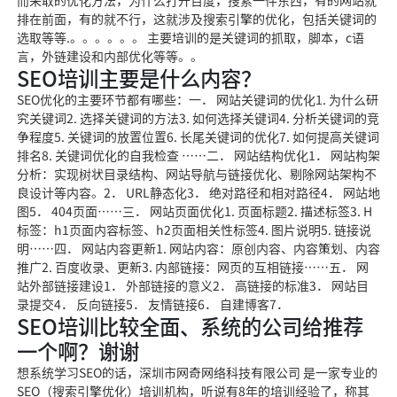
而采取的优化方法，为什么打开百度，搜索一件东西，有的网站就
排在前面，有的就不行，这就涉及搜索引擎的优化，包括关键词的
选取等等.。。。。。。 主要培训的是关键词的抓取，脚本，c语
言，外链建设和内部优化等等。。
SEO培训主要是什么内容？
SEO优化的主要环节都有哪些：一． 网站关键词的优化1. 为什么研
究关键词2. 选择关键词的方法3. 如何选择关键词4. 分析关键词的竞
争程度5. 关键词的放置位置6. 长尾关键词的优化7. 如何提高关键词
排名8. 关键词优化的自我检查 ……二． 网站结构优化1． 网站构架
分析：实现树状目录结构、网站导航与链接优化、剔除网站架构不
良设计等内容。2． URL静态化3． 绝对路径和相对路径4． 网站地
图5． 404页面……三． 网站页面优化1. 页面标题2. 描述标签3. H
标签：h1页面内容标签、h2页面相关性标签4. 图片说明5. 链接说
明……四． 网站内容更新1. 网站内容：原创内容、内容策划、内容
推广2. 百度收录、更新3. 内部链接：网页的互相链接……五． 网
站外部链接建设1． 外部链接的意义2． 高链接的标准3． 网站目
录提交4． 反向链接5． 友情链接6． 自建博客7．
SEO培训比较全面、系统的公司给推荐
一个啊？谢谢
想系统学习SEO的话，深圳市网奇网络科技有限公司 是一家专业的
SEO（搜索引擎优化）培训机构，听说有8年的培训经验了，称其