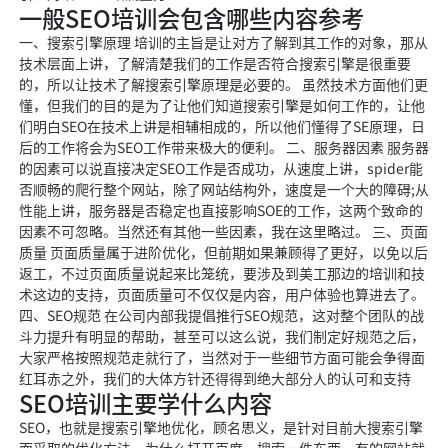
一般SEO培训会包含哪些内容参考
一、搜索引擎原理 培训的主旨是让对方了解到其工作的对象，那从
技术层面上讲，了解清楚我们的工作是否符合搜索引擎是很重要
的，所以让技术了解搜索引擎原理是必要的。 虽然技术方面他们更
懂，但我们的目的是为了让他们知道搜索引擎是如何工作的，让他
们明白SEO在技术上讲是相辅相成的，所以他们懂得了SE原理，日
后的工作将会为SEO工作带来极大的便利。 二、服务器因素 服务器
的因素可以说直接决定SEO工作是否成功，从速度上讲，spider能
否顺畅的爬行整个网站，除了网站结构外，速度是一个大的障碍;从
性能上讲，服务器是否稳定也直接影响SOE的工作，这两个致命的
因素不可忽略。当然还有其他一些因素，我在这里略过。 三、页面
质量 页面质量属于进阶优化，但前期如果兼顾得了更好，以免以后
返工，不过页面质量说起来比笼统，要涉及到美工那边的培训和技
术这边的支持，页面质量可不仅仅是内容，用户体验也算进去了。
四、SEO规范 在公司内部我提倡推行SEO规范，这对整个团队的战
斗力提升有明显的帮助，甚至可以这么说，我们制定好规范之后，
大家严格按照规范走就行了，当然对于一些细节方面可能会争得面
红耳赤之外，我们的大体方针还得得到绝大部分人的认可和支持
SEO培训主要学什么内容
SEO，也就是搜索引擎地优化，顾名思义，是针对目前大搜索引擎