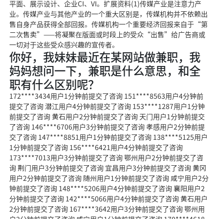
平面、展示设计、企业CI、VI。扩展资料(1)传媒产业是注意力产
业。传媒产业与其他产业的一个重大区别是，传媒机构并不依赖出
售自身产品获得全部回报。传媒机构一个重要经济回报来自于“第
二次售卖”——将凝聚在版面或时段上的受众“出售”给广告商或
一切对于这些受众感兴趣的宣传者。
你好，我妹妹最近在某网站做兼职，我
妈妈想问一下，兼职是什么意思，和全
职有什么区别呢？
172****3434用户1分钟前提交了咨询 151****8563用户4分钟前
提交了咨询 潜江用户4分钟前提交了咨询 153****1287用户1分钟
前提交了咨询 黄石用户2分钟前提交了咨询 天门用户1分钟前提交
了咨询 146****6706用户3分钟前提交了咨询 孝感用户2分钟前提
交了咨询 147****8851用户1分钟前提交了咨询 138****5125用户
1分钟前提交了咨询 156****6421用户4分钟前提交了咨询
173****7013用户3分钟前提交了咨询 鄂州用户2分钟前提交了咨
询 荆门用户3分钟前提交了咨询 宜昌用户3分钟前提交了咨询 黄冈
用户2分钟前提交了咨询 随州用户1分钟前提交了咨询 咸宁用户2分
钟前提交了咨询 148****5206用户4分钟前提交了咨询 襄阳用户2
分钟前提交了咨询 142****5066用户4分钟前提交了咨询 黄石用户
2分钟前提交了咨询 167****3642用户3分钟前提交了咨询 鄂州用