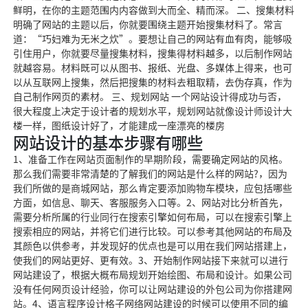
鲜明，在你的主题范围内内容做到大而全、精而深。 二、搜集材料
明确了网站的主题以后，你就要围绕主题开始搜集材料了。常言
道：“巧妇难为无米之炊”。要想让自己的网站有血有肉，能够吸
引住用户，你就要尽量搜集材料，搜集得材料越多，以后制作网站
就越容易。材料既可以从图书、报纸、光盘、多媒体上得来，也可
以从互联网上搜集，然后把搜集的材料去粗取精，去伪存真，作为
自己制作网页的素材。 三、规划网站 一个网站设计得成功与否，
很大程度上决定于设计者的规划水平，规划网站就像设计师设计大
楼一样，图纸设计好了，才能建成一座漂亮的楼房
网站设计的基本步骤有哪些
1、准备工作在网站页面制作的早期阶段，需要确定网站的风格。
那么我们需要非常清楚的了解我们的网站是什么样的网站?，因为
我们所做的是商城网站，那么肯定要添加购物车模块，应包括哪些
方面，如信息、聊天、客服服务入口等。2、网站对比分析首先，
需要分析所属的行业同行在搜索引擎如何布局，可以在搜索引擎上
搜索相应的网站，并将它们进行比较。可以参考其他网站的布局及
其颜色以供参考，并发现好的优点也是可以用在我们网站搭建上，
使我们的网站更好、更有效。3、开始制作网站接下来就可以进行
网站建设了，根据大概布局规划开始绘图、布局和设计。如果公司
没有任何网页设计经验，你可以让网站建设的外包公司为你搭建网
站。4、语言程序设计格子网络网站建设的时候可以使用不同的编