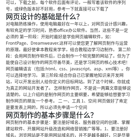
可以，下载之前，每个软件后面有评论，一般写着该软件的序列
号，或绿色版本好不好用，参考一下就直接可以下载了
网页设计的基础是什么？
对电脑熟练操作，使用电脑最好在一年以上，对网页设计感兴趣，
有较充足的学习时间，熟悉office办公软件。当然，这些不是一定
必须的 第一阶段：开始时最好是学些网页编辑软件，如：
FrontPage、Dreamweaver.这样可以使您更了解网页制作与运营
的原理。最好使拿本教程来学学，结合教程边学习边制作。 第二阶
段：会用网页制作软件后，已会制作一个较完整的网站了。但为了
能使自己设计制作的网页尽善尽美，还是学习网页的核心技术吧！
网页编辑语言（包括:html、css、javascript、asp、xml等）。你
可以选择地学习。 第三阶段:结合你自己已掌握地知识来开发网
站，可以开发出别人给你定义的目标网站。到了这个时候，你就成
为真正的网站开发者了。 怎样制作网页，不是说一两篇文章能够说
清楚的。以上介绍的是制作网页的主要纲要，希望能够给想要学习
制作网页的朋友一个参考。 二 一、工具 1、空间 网页做好了肯定
是要发表上网的，所以必须先申请一个空间
网页制作的基本步骤是什么？
网页制作的基本步骤是：要注册好域名、服务器空间的创建、掌握
建站软件、开展网站升级改造和网络营销推广等等。1、要注册好
域名。浏览网站是不能用网站域名的，并不是越多越好，只是尽量