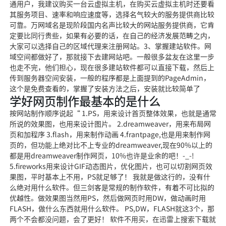
通用户，我建议购买一台云虚拟主机，在购买云虚拟主机时还要看
其服务项目、速率和响应速度等，选择名气较大的服务提供商比较
可靠。万网域名是现阶段国内名声比较大的网站服务提供商，它肯
定要比同行贵些，如果有必要的话，在自己的经济发展范畴之内，
大家可以选择自己的区域代理来注册网站。3、掌握建站软件。网
域空间都做好了，那就接下去建网站吧。一般很多盆友在这里一步
也走不完，他们担心，现在很多建站软件都可以直接下载，然后上
传到服务器空间安装，一般的程序都是上面提到的PageAdmin，
这个是免费查看的，掌握了安装方法之后，安装就比较简单了
学好网页制作最基本的是什么
按网站制作顺序说起“ 1.PS，用来设计首页整体效果，也就是通常
所说的效果图，也用来设计图片。 2.dreamweaver，用来布局网
页和加程序 3.flash，用来制作动画 4.frantpage,也是用来制作网
页的，但功能上绝对比不上专业的dreamweaver,现在90%以上的
都是用dreamweaver制作网页，10%也许是业余的吧！-_-!
5.fireworks用来设计GIF动态图片，优化图片，也可以切割网页效
果图，平时基本上不用，PS就足够了！ 我就是做这行的，没有什
么绝对用什么软件。但三剑客是常规的制作软件，有着不可比拟的
优越性。做效果图当然用PS，然后做网页时用DW，做动画时用
FLASH，做什么东西就用什么软件。 PS,DW，FLASH就这3个，那
两个不会都没问题，会了更好！ 软件不用买，在迅雷上搜索下载就