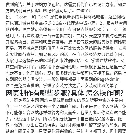
做到简洁，关于建站方便记忆，这需要我们自己去设计方案，如果
方便我们自己和客户的记忆就可以了。在这个阶
段，“.com”和“.cn”是使用数量多的两种网站域名，这些网站
可以通过域名服务商标或IDC商业代理处申请办理。2、服务器空间
的创建。建立站点必须有一个用于存储站点的服务器空间。对于普
通用户，我建议购买一台云虚拟主机，在购买云虚拟主机时还要看
其服务项目、速率和响应速度等，选择名气较大的服务提供商比较
可靠。万网域名是现阶段国内名声比较大的网站服务提供商，它肯
定要比同行贵些，如果有必要的话，在自己的经济发展范畴之内，
大家可以选择自己的区域代理来注册网站。3、掌握建站软件。网
域空间都做好了，那就接下去建网站吧。一般很多盆友在这里一步
也走不完，他们担心，现在很多建站软件都可以直接下载，然后上
传到服务器空间安装，一般的程序都是上面提到的PageAdmin，
这个是免费查看的，掌握了安装方法之后，安装就比较简单了
网页制作有哪些步骤?具体 怎么操作啊？
一、确定网站主题 网站主题就是你建立的网站所要包含的主要内
容，一个网站必须要有一个明确的主题。特别是对于个人网站，你
不可能像综合网站那样做得内容大而全，包罗万象。你没有这个能
力，也没这个精力，所以必须要找准一个自己最感兴趣内容，做
深、做透，办出自己的特色，这样才能给用户留下深刻的印象。网
站的主题无定则，只要是你感兴趣的，任何内容都可以，但主题要