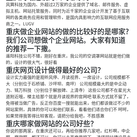
风巽科技为国内、外超过2万家的企业提供了域名、邮件服务、虚
拟主机、网站托管服务，同时为近千家的企业设计开发了基于互联
网的各类商务应用和管理软件，是国内具影响力的互联网应用服务
商之一。LUGV
重庆做企业网站的做的比较好的是哪家?
我们公司想做个企业网站。大家有知道
的推荐一下撒。
遥阳科技公司不错，刚好在重庆，我公司的空调罩网站就是他们做
的，设计的很大气，很好看
重庆网页设计做得最好的公司？
设计实力最强的是观听风停、月读视界、一席设计，公司规模都不
大（分别位于石桥铺、沙坪坝、南坪） 公司规模最大的是中企动
力、铭万科技（分别位于解放碑、上清寺） 这些公司都不在星光大
道附近哦，楼主给那个就是月读视界的官网吧 联系方式就不留了，
免得被当做广告，反正你百度一搜就能出来，他们都该做过不少的
网站案例，具体的你可以和他们联系，看看他们适合你们不 呵呵，
如果觉得我答得比较客观，请把分给我吧，不胜感激
重庆哪家做网站的公司好些？
你说的那两家，在重庆还可以，再给你推荐几家吧，红杉啊，中企