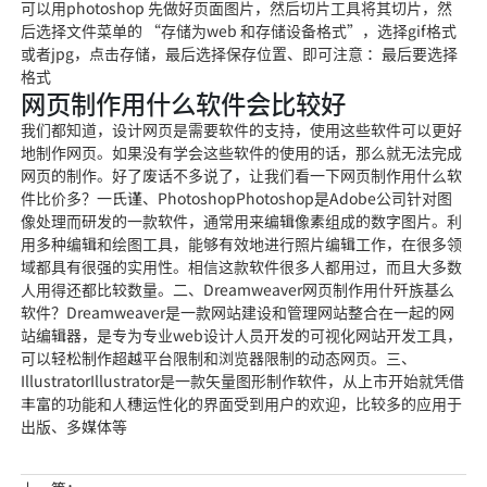
可以用photoshop 先做好页面图片，然后切片工具将其切片，然
后选择文件菜单的 “存储为web 和存储设备格式”，选择gif格式
或者jpg，点击存储，最后选择保存位置、即可注意 ：最后要选择
格式
网页制作用什么软件会比较好
我们都知道，设计网页是需要软件的支持，使用这些软件可以更好
地制作网页。如果没有学会这些软件的使用的话，那么就无法完成
网页的制作。好了废话不多说了，让我们看一下网页制作用什么软
件比价多？一氏谨、PhotoshopPhotoshop是Adobe公司针对图
像处理而研发的一款软件，通常用来编辑像素组成的数字图片。利
用多种编辑和绘图工具，能够有效地进行照片编辑工作，在很多领
域都具有很强的实用性。相信这款软件很多人都用过，而且大多数
人用得还都比较数量。二、Dreamweaver网页制作用什歼族基么
软件？Dreamweaver是一款网站建设和管理网站整合在一起的网
站编辑器，是专为专业web设计人员开发的可视化网站开发工具，
可以轻松制作超越平台限制和浏览器限制的动态网页。三、
IllustratorIllustrator是一款矢量图形制作软件，从上市开始就凭借
丰富的功能和人穗运性化的界面受到用户的欢迎，比较多的应用于
出版、多媒体等