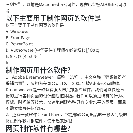
三剑客”，以前是Macromedia公司的，现在已经被ADOBE公司收
购
以下主要用于制作网页的软件是
以下主要用于制作网页的软件是
A. Windows
B. FrontPage
C. PowerPoint
D. Authorware {中华硬件工程师在线论坛} : |/ O8 c;
E. 9 k, }2 [4 b# N6 `
b
制作网页用什么软件？
1、Adobe Dreamweaver，简称“DW”，中文名称“梦想编织者
采销击置
”，最初为美国公
司开发，2005年被Ad
obe公司收购。
Dreamweaver是一款有
着强大网页排版的软件，我们可以快速直
接的进行各种页面的设计
细质怎
排版。我们可以通过特有的行为
、
模板。时间轴等技
术，快速地创建各种具有专业水平的网页，而且
不需要编写任何代码。
2、还有一
款软件：Font Page，它
是微软公司出品的一款入门级的
网页制作软
井钢应
件，使用起来是很
网页制作软件有哪些?