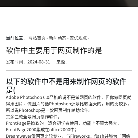
当前位置：
网站首页
-
新闻动态
-
安优观点
-
软件中主要用于网页制作的是
发布时间：2024-08-31
来源：
以下的软件中不是用来制作网页的软件
是(
Adobe Photoshop 6.0严格的说不是做网
页的软件，但你做网页就
得用图
片，做图片的话Photoshop还是
比较强大的，用的比
较多，
所以说Photoshop是一款网页制作辅助软件。
其余三款全是网页
制作软件。
FrontPage是微软的，适合初学者使用，功能上不算太
强大，
FrontP
age2000集成在office2000中；
Dreamwaver做网页比较专业，与F
ireworks、flas
h并称为“网络