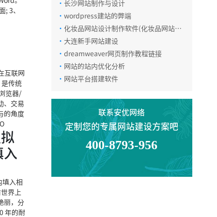
ord。
·
长沙网站制作与设计
; 3、
电话咨询
·
wordpress建站的弊端
·
化妆品网站设计制作软件(化妆品网站的
设计与实现)
·
大连新手网站建设
在线咨询
·
dreamweaver网页制作教程链接
·
网站的站内优化分析
为在互联网
·
网站平台搭建软件
动，是传统
微信咨询
浏览器/
动、交易
联系安优网络
与的角度
返回顶部
O
定制您的专属网站建设方案吧
组拟
400-8793-956
填入
内填入相
前世界上
艳丽，分
 年的耐