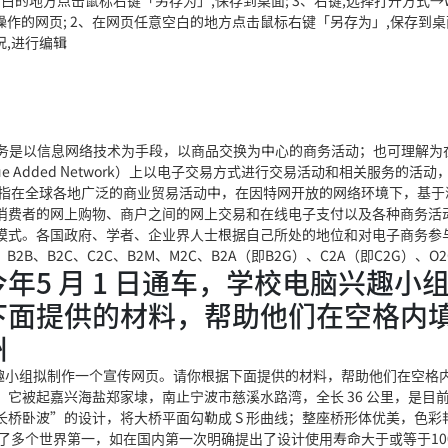
空白的地方点击鼠标右键「另存为」,保存到桌面; 3、右键,选择打开方式→W
要操作的网页; 2、在网页任意空白的地方点击鼠标右键「另存为」,保存到桌面
况,进行编辑
个赞 电子商务是以信息网络技术为手段，以商品交换为中心的商务活动；也可理解
Value Added Network）上以电子交易方式进行交易活动和相关服务的活
指在全球各地广泛的商业贸易活动中，在因特网开放的网络环境下，基于
消费者的网上购物、商户之间的网上交易和在线电子支付以及各种商务活
模式。各国政府、学者、企业界人士根据自己所处的地位和对电子商务参
、B2C、C2C、B2M、M2C、B2A（即B2G）、C2A（即C2G）、O2
5 月 1 日通车，学校电脑兴趣小
下面提供的材料，帮助他们在空格内
州
脑兴趣小组拟制作一个宣传网页。请你根据下面提供的材料，帮助他们在空格
它被起嘉兴海盐郑家埭，南止宁波市慈溪水路湾，全长 36 公里，是目
桥卧波”的设计，将大桥平面勾勒成 S 形曲线；整座桥形体优美，色彩
多个世界第一，如在国内第一次明确提出了设计使用寿命大于或等于100