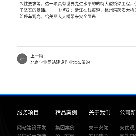
久性要求等。这一项具有世界先进水平的的特大型桥梁工程，
了坚实的基础。 材料2 ：浙江在线报道，杭州湾跨海大桥自 
纷停车观光，给美丽大大桥带来安全隐患
上一篇：
北京企业网站建设作业怎么做的
服务项目
精品案例
关于我们
公司
网站建设开发
集团案例
关于安优
安优观
品牌设计塑造
公司案例
安优使命
网站知