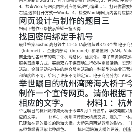
内容复制到word?1、打开你需要操作的网页; 2、在网页任意
4、检查Word与网页内容对应情况,进行编辑... 1、打开你需
右键,选择打开方式→Word。 4、检查Word与网页内容对应情
网页设计与制作的题目三
扫码下载作业帮搜索答疑一搜即得
找回密码绑定手机号
最佳答案aoshio 高分答主 11-15 TA获得超过3723
（Internet）、企业内部网（Intranet）和增值网（VAN，
商业活动各环节的电子化、网络化、信息化。 电子商务通常是
服务器应用方式，买卖双方不谋面地进行各种商贸活动，实现
活动、金融活动和相关的综合服务活动的一种新型的商业运营
和程度的不同，给出了许多不同的定义。电子商务分为：ABC、B2B
举世瞩目的杭州湾跨海大桥于今年
制作一个宣传网页。请你根据
相应的文字。 材料1 ：杭
举世瞩目的杭州湾跨海大桥于今年5 月 1 日通车，学校电
应的文字。 材料1 ：杭州湾跨海大桥集交通、观光于一体。
已建和在建的最长的跨海大桥。大桥采用西湖苏堤的形态，“长
赤橙黄绿青蓝紫七种颜色。 杭州湾跨海大桥的建设，创造了