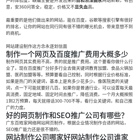
户的体验度，
缺编
主要是开发出来的
自和浓深曲永
网站新颖，有创
意，安
360问答
全，稳定，价格又不
显失血
高。
最重要的是他们做出来的网站，能在百度，谷歌等搜索引擎
有很好
的排名，让你的
网站在同行同有很不错的曝光机会，带来意想不到
的
商机。
网站建设制作这方
念永逐划信
面
制作一个网页及百度推广费用大概多少
制作网页其实费用不高，贵的就是推广费用。这个要看你做什么行
业了，现在百度推广分好多行业去做关键词教育加盟、食品火锅加
盟、医药加盟等等。预算要看自己控制，同时根据行业价格标准，
如果是热门的关键词，基本上是充多少花多少。像医院类的关键
词，点一下可能就要好几百。如果你是普通行业，可以设置每天最
高消费，固定地域、固定时间去推广，降低消费。一个月大概按照
1到2万预算，每天就得话300-700不等，看行业关键词，和自己推
广的力度。
好的网页制作和SEO推广公司有哪些？
广东百姓家网络网站网页制作，根据企业情况制作合适的网
站，
SEO推广能力还是很不错的
。
网站制作公司哪家好网站制作公司谁家