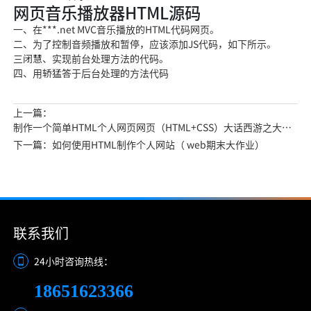
网页音乐播放器HTML源码
一、在***.net MVC音乐播放的HTML代码网页。
二、
为了控制音频播放和暂停
，应该添加JS代码
，如下所示。
三闭慧、实现前台处理方法的代码。
四、用轿猛答
于后台处理的方法
代码
上一篇：
制作一个简单HTML个人网页网页（HTML+CSS）大话西游之大圣
娶亲电影网页设计
下一篇：如何使用HTML制作个人网站（ web期末大作业）
联系我们
24小时咨询热线：
18651623366