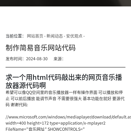
当前位置：
网站首页
-
新闻动态
-
安优观点
-
制作简易音乐网站代码
发布时间：2024-08-30
来源：
求一个用html代码敲出来的网页音乐播
放器源代码啊
希望可以像QQ空间里的音乐播放器一样有操作界面 可以播放和停
止 可以前后播放 能调节声音 不需要很强大 基本功能在就好 要源代
码 谢谢代码:
//www.microsoft.com/windows/m
ediaplayer/dow
nload/default.a
wid
th=400 heig
ht=172 type=application/x-mplayer2
File
Name="音乐网址" S
HOWCONTROLS
="