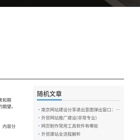
随机文章
求和期
的期望。
·
南京网站建设分享退出意图弹出窗口：创
建可转换的有效退出弹出窗口的指南
·
外贸网站推广建设(非常专业)
电话咨询
·
网页制作常用工具软件有哪些
、内容分
·
外贸建站全流程解析