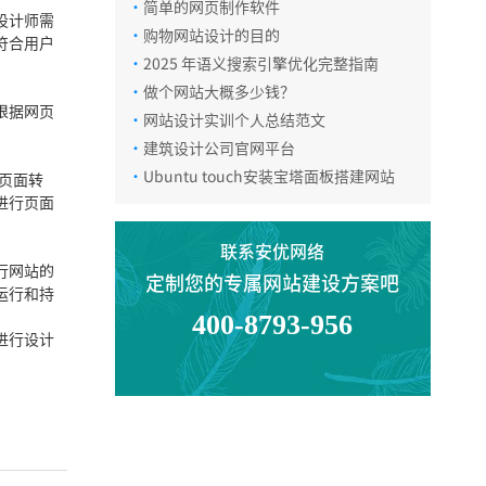
·
简单的网页制作软件
在线咨询
设计师需
·
购物网站设计的目的
符合用户
·
2025 年语义搜索引擎优化完整指南
·
做个网站大概多少钱？
微信咨询
根据网页
·
网站设计实训个人总结范文
·
建筑设计公司官网平台
·
Ubuntu touch安装宝塔面板搭建网站
的页面转
返回顶部
进行页面
联系安优网络
行网站的
定制您的专属网站建设方案吧
运行和持
400-8793-956
进行设计