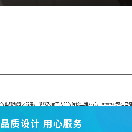
et的出现和迅速
发展， 彻底改变了人们的传统生活方式。Internet现在已
站。 网站是
由网页按照一定的链接顺序组成
。现在有越来越多的人希望在
品质设计 用心服务
同时也有越来
越多的企业通过互联网上来展
示自身形象，提供服务和产品资