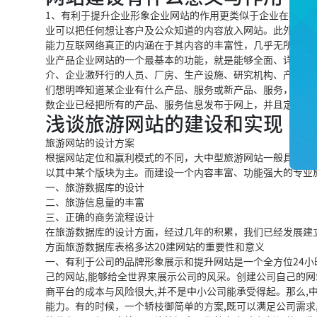
1、有利于提升企业形象企业网站的作用更类似于企业在报纸
业可以把任何想让客户及公众知道的内容放入网站。此外，相
能力互联网络真正的内涵在于其内容的丰富性，几乎无所不有
业产品企业网站的一个最基本的功能，就是能够全面、详细地
介、企业激歼行的人员、厂房、生产设施、研究机构、产品外
们想明哗知道某企业有什么产品、服务或新产品、服务，甚至
数企业已经把所有的产品、服务信息发布于网上，并且定期在
浅谈旅游网站的建设和实现
旅游网站的设计方案
根据网站定位和赢利模式的不同，大中型旅游网站一般具有旅
以
其中某个版块为主
。而建设一个内容丰富、功能强大的专业
一、旅游数据库的设计
二、旅游信息量
的丰富
三、正确的商务流程设计
在旅游数据库的设计方面，经过几年的积累，我们已经发展建
方面
旅游数据库表格多达20
建网站的重要性和意义
一、有利于公司的品牌形象展示和提升网站是一个全方位24小
己的网站,能够给全世界来展示公司的风采。创建公司自己的网
商平台的成本与风险很大,并不是中小公司能承受得起。那么,
能力。有的时候，一个轿枝御简单的方案,既可以满足公司需求