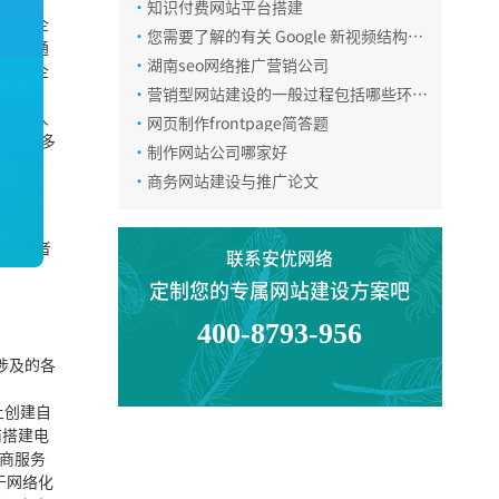
·
知识付费网站平台搭建
更大，企
电话咨询
·
您需要了解的有关 Google 新视频结构化
网络沟通
数据 – Clip 和 SeekToAction 的信息
·
湖南seo网络推广营销公司
企业及企
企业简
·
营销型网站建设的一般过程包括哪些环
在线咨询
节?
系每当人
·
网页制作frontpage简答题
因为大多
·
制作网站公司哪家好
·
商务网站建设与推广论文
微信咨询
块，或者
联系安优网络
返回顶部
定制您的专属网站建设方案吧
400-8793-956
涉及的各
上创建自
商搭建电
电商服务
于网络化