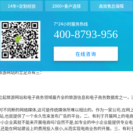
14年+定制经验
2000+客户选择
高效售后保障
和电视上所做的宣传企业本身及品牌的广告。不同之处在于企业网站容量
对来说，建立企业网站的投入比其它广告方式要低得多。2、使企业具有
。对企业来说，拥有网站就拥有网络沟通能力。3、可以全面详细地介绍
7*24小时服务热线
介绍企业及企业产品。企业可以把任何想让人们知道的信息放入网址。如
400-8793-956
观、功能及使用方法等，都可以展示于网上。4、可以与客户保持密切联
只是想知道该企业有什么新闻时，他们就会习惯性的进入该企业的网址。
网上发布有关企业的新闻信息
在线咨询
游信息咨
询交流版块、旅游B2C商务
预订版块、旅游B2B电子商务交易版
旅游网站的立足点有三：
立起旅游网站和电子商务
领域最齐全的旅游信息和电子
商务数据库之一，
时不同断的网络媒体,这可是传统媒体所难以相比的。作为一家公司,在网
站,也就提供了一个永久性来发布广告的平台。二、有利于开展网上的电
中小企业真就不能来开展电商吗?自然不是,如专业的中小企业能提供专业
,还能在网站建设上的费用投入很小,从而实现电商业务的开展。三、有利