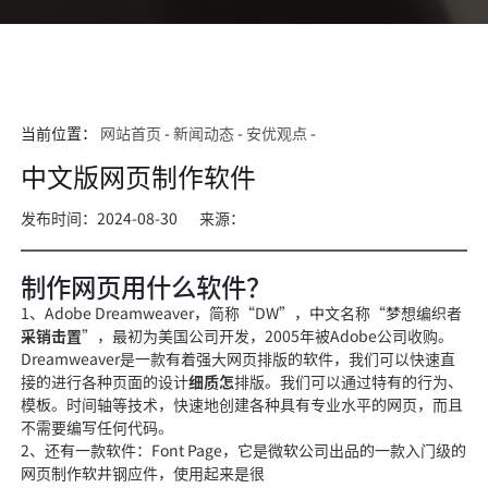
当前位置：
网站首页
-
新闻动态
-
安优观点
-
中文版网页制作软件
发布时间：2024-08-30
来源：
制作网页用什么软件？
1、Adobe Dreamweaver，简称“DW”，中文名称“梦想编织者
采销击置
”，最初为美国公
司开发，2005年被Ad
obe公司收购。
Dreamweaver是一款有
着强大网页排版的软件，我们可以快速直
接的进行各种页面的设计
细质怎
排版。我们可以通过特有的行为
、
模板。时间轴等技
术，快速地创建各种具有专业水平的网页，而且
不需要编写任何代码。
2、还有一
款软件：Font Page，它
是微软公司出品的一款入门级的
网页制作软
井钢应
件，使用起来是很