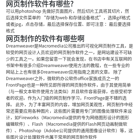
网页制作软件有哪些?
可以用photoshop 先做好页面图片，然后切片工具将其切片，然
后选择文件菜单的 “存储为web 和存储设备格式”，选择gif格式
或者jpg，点击存储，最后选择保存位置、即可注意 ：最后要选择
格式
网页制作的软件有哪些啊
Dreamweaver是Macromedia公司推出的可视化网页制作工具，是
较受的网页设计人员欢迎的网页制作软件之一，是网站建设不可缺
少的工具之一。如果您留意一下就会发现，在书店中有关互联网的
书架中有很多介绍Dreamweaver使用方法的教程，在一些专业的
网站上上也有很多Dreamweaver应用指南之类的文章。 除了
Dreamweaver之外，微软的办公软件office家族成员之一的
FrontPage也是一种所见即所得的网页制作软件，由于其使用简单
（与一般文本软件使用方法类似）并且软件容易获得，也很受初学
者的欢迎。作为入门级的网页制作学习，FrontPage是不错的选
择。 此外，为了丰富网页的内容，增加网页美观性，网页制作中经
常还需要应用各种图片，这些图片需要用专门的图像处理软件来设
计，如Fireworks（Macromedia提供的专为网络图形设计的图形
编辑软件）、Flash（Macromedia提供的Flash网页动画制做软
件）、Photoshop（Adobe公司提供的通用图像设计软件）等，这
些图片设计处理软件也属于常用的网页制作软件