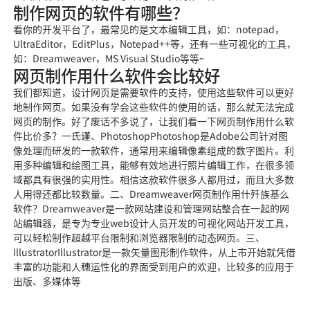
制作网页的软件有哪些？
看你的开发平台了，最常见的是文本编辑工具，如：notepad，
UltraEditor，EditPlus，Notepad++等，还有一些可视化的工具，
如：Dreamweaver，MS Visual Studio等等~
网页制作用什么软件会比较好
我们都知道，设计网页是需要软件的支持，使用这些软件可以更好
地制作网页。如果没有学会这些软件的使用的话，那么就无法完成
网页的制作。好了废话不多说了，让我们看一下网页制作用什么软
件比价多？一氏谨、PhotoshopPhotoshop是Adobe公司针对图
像处理而研发的一款软件，通常用来编辑像素组成的数字图片。利
用多种编辑和绘图工具，能够有效地进行照片编辑工作，在很多领
域都具有很强的实用性。相信这款软件很多人都用过，而且大多数
人用得还都比较数量。二、Dreamweaver网页制作用什歼族基么
软件？Dreamweaver是一款网站建设和管理网站整合在一起的网
站编辑器，是专为专业web设计人员开发的可视化网站开发工具，
可以轻松制作超越平台限制和浏览器限制的动态网页。三、
IllustratorIllustrator是一款矢量图形制作软件，从上市开始就凭借
丰富的功能和人穗运性化的界面受到用户的欢迎，比较多的应用于
出版、多媒体等