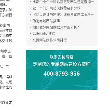
·
成都中小企业建站是定制网站还是选择模
困难。
板网站？
·
做一个门户网站大概需要多少钱
记录，随
·
《网页设计与制作》课程考试题库资料
于东搬西
（含答案）.pdf
·
购物商城网站搭建
养室内
·
如何做好网站数据热力图分析？
革开放以
·
高端it网站建设
设计和实
·
东莞网站制作公司排行
术交往较
对继承之
，在一些
联系安优网络
定制您的专属网站建设方案吧
活、工
400-8793-956
因，误以
现，以现
修个性的
可以肯定