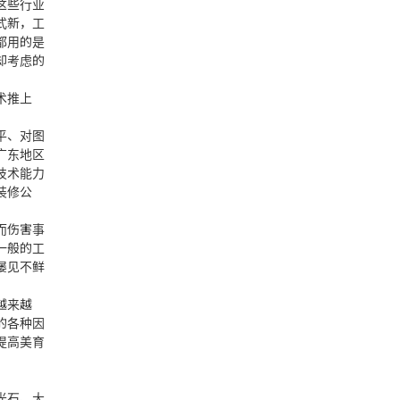
这些行业
式新，工
都用的是
却考虑的
术推上
平、对图
广东地区
技术能力
装修公
而伤害事
一般的工
屡见不鲜
越来越
的各种因
提高美育
光石、大