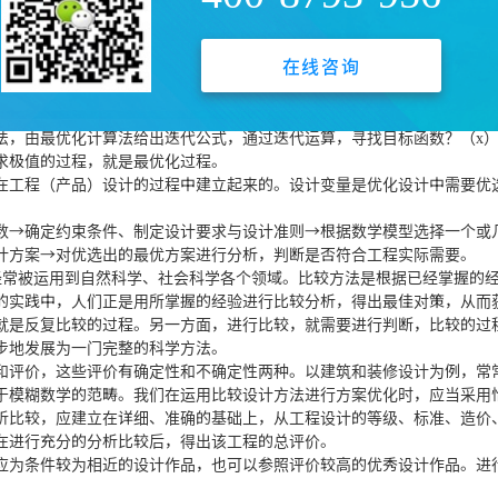
面积、重量）下，最大限度地提高设计物的可**性。一般来说，影响设
5%。从以上比例可以看出，设计因素所占的份额是相当大的。设计者不但要
在线咨询
问题，否则，将造成无法挽回的巨大损失。
更加合理、材料更加节省，功能更加优良。在商品经济社会，优化设计
，由最优化计算法给出迭代公式，通过迭代运算，寻找目标函数？（х
求极值的过程，就是最优化过程。
工程（产品）设计的过程中建立起来的。设计变量是优化设计中需要优
→确定约束条件、制定设计要求与设计准则→根据数学模型选择一个或
计方案→对优选出的最优方案进行分析，判断是否符合工程实际需要。
常被运用到自然科学、社会科学各个领域。比较方法是根据已经掌握的
的实践中，人们正是用所掌握的经验进行比较分析，得出最佳对策，从而
就是反复比较的过程。另一方面，进行比较，就需要进行判断，比较的过
步地发展为一门完整的科学方法。
评价，这些评价有确定性和不确定性两种。以建筑和装修设计为例，常
于模糊数学的范畴。我们在运用比较设计方法进行方案优化时，应当采用
析比较，应建立在详细、准确的基础上，从工程设计的等级、标准、造价
在进行充分的分析比较后，得出该工程的总评价。
为条件较为相近的设计作品，也可以参照评价较高的优秀设计作品。进