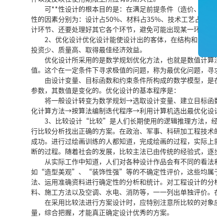
可**性设计的根本目的是：在满足前提条件（造价、功能、=
性的因素分别为：设计占50%、材料占35%、技术工艺占1
计环节、还要处理好其它各个环节，避免可能出现某一环节的
2、优化设计优化设计能使设计出的客体，在结构和造型上
投资少、质量高、取得最佳经济效益。
优化设计所采用的是数学规划优化方法，也就是数值计算法
值。这个在一定条件下寻求极值的问题，称为最优化问题，寻
由设计变量、目标函数和约束条件所构成的数学模型，是在
参数，其数值是变化的。优化设计的基本程序是：
将一般设计转变为数学规划→选取设计变量、建立目标函数
化计算方法→按算法编制迭代程序→利用计算机选出最优化设
3、比较设计“比较”是人们长期使用的逻辑推理方法，经
行比较分析找出正确的方案。在政治、军事、科研加工程技术
成功。进行过绘画训练的人都知道，完成绘画的过程，实际上
断的过程。随着社会的发展，比较主法已由传统的经验式，逐
从实际工作中知道，人们对各种设计作品会有不同的看法和
如“造型美观”、“装饰性强”等的不确定性评价，这些均属
法、运用准确资料进行确定性的分析和统计。对工程设计的分
料、施工方法以及空调、水电、消防等，一一列出单独评价。
在采用比较法进行方案设计时，应特别注意所比较的对象应
量，综合把握，才能真正确定设计优秀的方案。