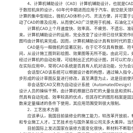
4、计算机辅助设计（CAD）计算机辅助设计，也就是CAD（Co
于数控机床的设计，60年代中期进而应用于汽车、航空航天领
计算的集中型相比，微机CAD体积小巧、灵活方便，并可置于
动了CAD的普及应用，从而使CAD广泛使用于机械、石油化
计算机CAD上个月速度快、效率高、不疲劳、不遗忘、准确
来。计算机辅助设计的运用，完全改变了设计师已往伏案劳作
图均由计算机来完成。因而，计算机辅助设计具有划时代的意
CAD是与一般微机的显著区别，在于它不仅具有数据、符
间，从设计施工图到彩绘图、效果图等无所不能。由此可见，处
经过计算机的自动处理，可绘制出正式的设计图，并可以贮存
在实际应用中，常将CAD系统是否具有人机对话功能，分为会
会话型CAD该系统可以根据设计者的构想，通过输入指令
步形成的设计草图反复进行修改，直至满意为止，这是目前使
非会话型CAD又称为自动设计系统（AutomatedDes
设计人员的操纵干预，由计算机根据已存贮的大量信息和资料
然具有自动完成、效率较高的优点，但其存贮的图形档案是固
数来定量描述的条件下使用，其应用范围受到很大限制。
2．工艺技术方面
应该承认，我国目前装修业的施工能力，较改革开放前，有
和专业施工人才。工艺技术也与国外某些公司无多大差异。当
目前国际上发达国家在装修方面变化很快，新材料不断取代