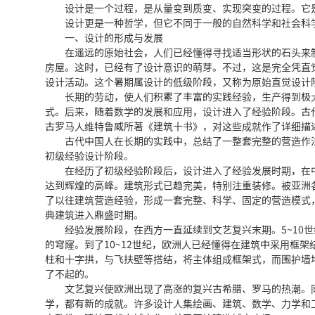
设计是一个过程，是从量变到质变、实现突变的过程。它是
设计更是一种哲学，但它不同于一般的自然科学和社会科学
一、设计的形成与发展
在遥远的原始社会，人们已经懂得寻找适当形状的石头来制
房屋。这时，已经有了设计意识的萌芽。不过，这是完全凭直
设计活动。这个暑期属设计的低级阶段，又称为原始直觉设计
长期的劳动，使人们积累了丰富的实践经验，生产得到极大
式。后来，随着数学的发展和应用，设计进入了经验阶段。古
古罗马人维特鲁威所著《建筑十书》，对这些成就作了详细描
古代中国人在长期的实践中，总结了一整套完整的营造作法
初级经验设计阶段。
在经历了初级经验阶段后，设计进入了经验发展时期，在中
达到辉煌的高峰。建筑形式已趋完美，特别注重装修。被亚洲
了以往建筑营造经验，形成一套完整、科学、固定的营造模式
典建筑进入鼎盛时期。
经验发展阶段，在西方一直延续到文艺复兴末期。5~10世
的穹窿。到了10~12世纪，欧洲人已经懂得在建筑中采用框
柱和十字拱，与飞扶壁等搭结，将主体组成框架式，而围护墙
了不起的。
文艺复兴使欧洲出现了高涨的复兴古希腊、罗马的热潮。同
学，都有新的成就。许多设计人集绘画、建筑、数学、力学和