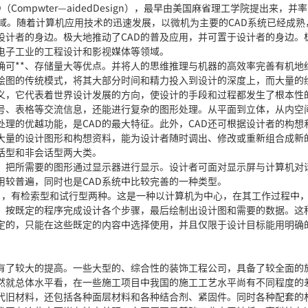
mpwter—aidedDesign），最早由美国麻省理工学院提出来，并
域。随着计算机应用技术的迅速发展，以微机为主要的CAD系统已经成熟
设计者的身边。极大地推动了CAD的普及应用，并可置于设计者的身边。
工电子工业的工程设计和影视媒体等领域。
可**、存储量大等优点。并将人的思维推理与机器的高效率完善有机地
绘图的传统模式，将其大部分时间和精力投入到设计的深度上，而大量的
义，它代表着世界设计发展的方向，使设计的手段和过程都发生了根本性
号、表格等交流信息，还能进行复杂的图形处理。从平面到立体，从内空
理的优越功能，是CAD的最大特征。此外，CAD还可根据设计者的构想
大量的设计图形和构想资料，能为设计者随时调出、修改或重新组合成新
话型和非会话型两大类。
，把所需要的图形通过显示器进行显示。设计者可面对显示屏与计算机对
用较普遍，同时也是CAD系统中比较完善的一种类型。
ign），有检索型和试行型两种。这是一种以计算机为中心，在其工作过程中
，按既定的程序完成设计各个步骤，最后绘制出设计图和需要的数据。这
定的，只能在这些既定的内容中选择使用，并且仅限于设计目标能用明确
了较大的提高。一些大型的、综合性的装饰工程公司，具备了较全面的
然就总体水平看，在一些施工项目中我国的施工工艺水平尚有不同程度的
旧材料，还包括各种面层材料和各种结合剂、紧固件。同时各种配套的