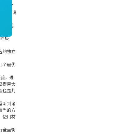
计可**
把握好设
微信咨询
更能体现
）的极
返回顶部
选的独立
几个最优
经验，进
获得巨大
程也是判
常听到诸
恰当的方
、使用材
行全面衡