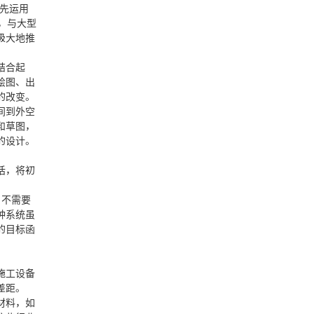
率先运用
，与大型
极大地推
结合起
绘图、出
的改变。
间到外空
和草图，
的设计。
话，将初
，不需要
种系统虽
的目标函
施工设备
差距。
材料，如