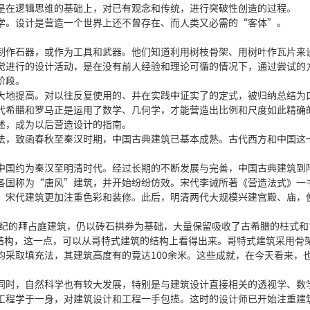
在逻辑思维的基础上，对已有观念和传统，进行突破性创造的过程。
。设计是营造一个世界上还不曾存在、而人类又必需的“客体”。
作石器，或作为工具和武器。他们知道利用树枝骨架、用树叶作瓦片来
觉进行的设计活动，是在没有前人经验和理论可循的情况下，通过尝试的
阶段。
地提高。对以往反复使用的、并在实践中证实了的定式，被归纳总结为
代希腊和罗马正是运用了数学、几何学，才能营造出比例和尺度如此精确
述，成为以后营造设计的指南。
，致函春秋至秦汉时期，中国古典建筑已基本成熟。古代西方和中国这
国约为秦汉至明清时代。经过长期的不断发展与完善，中国古典建筑到
各国称为“唐风”建筑，并开始纷纷仿效。宋代李诫所著《营造法式》一
，宋代建筑更加注重色彩和装修。此后，明清两代大规模兴建宫殿、庙，
纪的拜占庭建筑，仍以砖石拱券为基础，大量保留吸收了古希腊的柱式和
架结构，这一点，可以从哥特式建筑的结构上看得出来。哥特式建筑采用骨
均采取填充法，其建筑高度有的竟达100余米。这些成就，在今天看来，
时，自然科学也有较大发展，特别是与建筑设计直接相关的透视学、数
工程学于一身，对建筑设计和工程一手包揽。这时的设计师已开始注重建