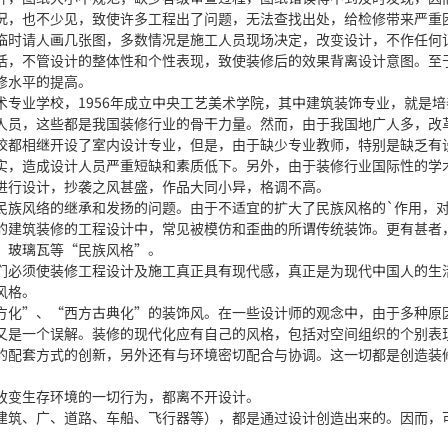
况，也不少见，致使许多工程出了问题，无法查找出处，给检修带来严重
时请人画几张图，多数情况是施工人员现场决定，改变设计，不作任何
干活，不管设计的整体性和个性表现，致使装修后的效果背离设计意图。至
修水平的提高。
业学校，1956年成立中央工艺美术学院，其中建筑装饰专业，就是培
人员，这些都是我国装修行业的骨干力量。然而，由于我国地广人多，改
校都相继开设了室内设计专业，但是，由于缺少专业教师，特别是缺乏有
实，造成设计人员严重短缺和素质低下。另外，由于装修行业国际性的学
进行设计，抄袭之风甚盛，作品大同小异，格调不高。
族风络的继承和发扬的问题。由于不适宜的扩大了民族风格的`作用，
的建筑装修的工程设计中，常见被模仿和歪曲的所谓传统装饰。更有甚者
、玻璃瓦等“民族风格”。
必须使装修工程设计及施工真正具有现代感，真正是为现代中国人的生
风格。
化”、“西方古典化”的装饰风。在一些设计师的观念中，由于多种原
又是一个误解。装修的现代化应有自己的风格，包括对空间组织的个别表
的配套方式的创新，另外还有与环境密切配合与协调。这一切都是创造装
。
变生存环境的一切行为，都离不开设计。
筑、广、道路、车船、飞行器等），都是通过设计创造出来的。因而，