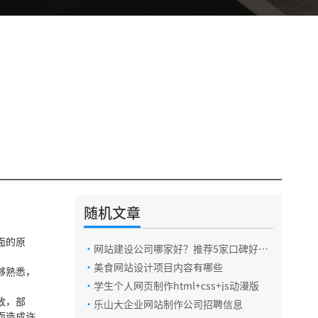
随机文章
面的原
·
网站建设公司哪家好？推荐5家口碑好的
公司icon
·
美食网站设计项目内容有哪些
够熟悉，
·
学生个人网页制作html+css+js动漫版
致，部
·
乐山大企业网站制作公司招聘信息
而造成许