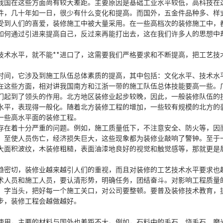
我国在这些方面尚有较大差距。主要原因是基础工业水平较低，高科技在
件，几十年如一日，很少有什么变化和提高。而国外，五金件品种多、样
受到人们的喜爱，装修施工中被大量采用。在一些高档次的装修施工中，
如何通过引进来提高自己，反过来再能打出去，这在我们许多人的思想中
术水平，就不能**进口了，这需要我们严格要求和不断提高，把工艺技
间，它涉及到施工队伍总体素质的提高，其中包括：文化水平、技术水
在这些方面，相对讲我国南方和江浙一带的施工队伍总体技能要高一些。
们起到了领头的作用。北方地区装修业起步较晚，因此，一般装修队伍的
水平，表现得一般化。随着北方装修工程的增加，一些较有规模的北方的
一些高水平面的装修工程。
在着十分严重的问题。例如，施工质量低下，不注意安全、防火等，因
，至使人员伤亡，经济损失巨大，这些现象都为装修业敲响了警钟。至于
大面积波纹，木装修粗糙，表面油漆地良好的视觉和触觉感等，那就更是
密切，装修业越来越引人们的重视，而且对装修的工艺技术水平要求也
术人员和施工人员，要认清形势，明确任务，团结奋斗。对影响工程质量
”字当头，把好每一个施工关口，对公司要整顿。要普及装修技术教育，
步，装修工程会越做越好。
用，主要的材料与国外也差距不大。例如，石料中的毛石、烧毛石、磨