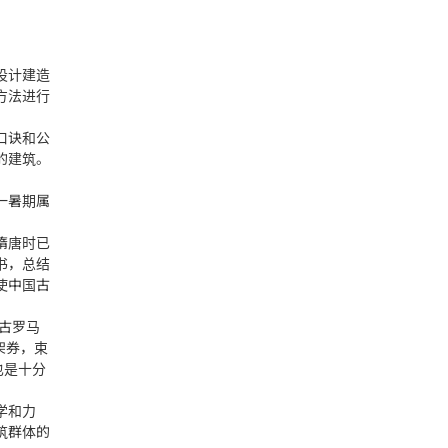
设计建造
方法进行
口诀和公
的建筑。
一暑期属
隋唐时已
书，总结
使中国古
古罗马
架券，束
也是十分
学和力
筑群体的