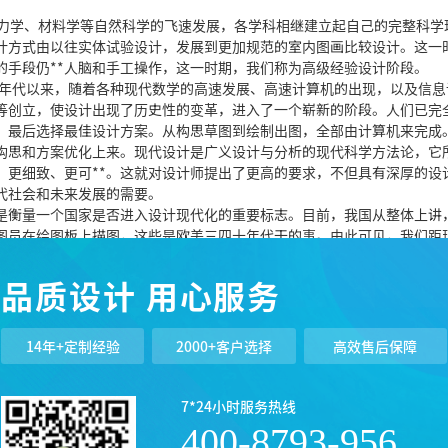
力学、材料学等自然科学的飞速发展，各学科相继建立起自己的完整科学
计方式由以往实体试验设计，发展到更加规范的室内图画比较设计。这一
的手段仍**人脑和手工操作，这一时期，我们称为高级经验设计阶段。
年代以来，随着各种现代数学的高速发展、高速计算机的出现，以及信息
等创立，使设计出现了历史性的变革，进入了一个崭新的阶段。人们已完
，最后选择最佳设计方案。从构思草图到绘制出图，全部由计算机来完成
构思和方案优化上来。现代设计是广义设计与分析的现代科学方法论，它
、更细致、更可**。这就对设计师提出了更高的要求，不但具有深厚的设
代社会和未来发展的需要。
衡量一个国家是否进入设计现代化的重要标志。目前，我国从整体上讲
图员在绘图板上描图，这些是欧美三四十年代干的事。由此可见，我们距
们全体设计工作者的共同努力。
品质设计 用心服务
起来进行设计。它是现代社会提高设计质量和市场竞争力必备的设计手
现代设计的范围广，方法很多，常用的有可**性设计、优化设计、比较设
14年+定制经验
2000+客户选择
高效售后保障
工业等。随着计算机技术的广泛普及，现代设计方法逐步在建筑、机械
。
的条件和使用寿命内，完成其使用功能的能力。简而言之，就是指设计“
7*24小时服务热线
能力四个基本要素。主要体现在正常使用时所具有的良好性能、应具备的各
400-8793-956