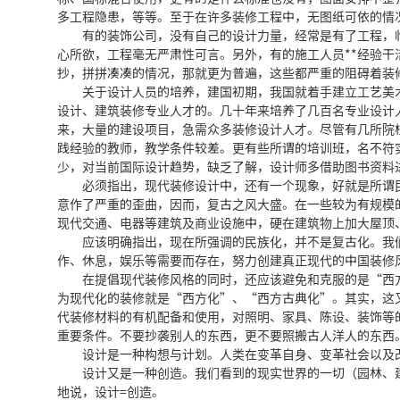
多工程隐患，等等。至于在许多装修工程中，无图纸可依的情
有的装饰公司，没有自己的设计力量，经常是有了工程，临
心所欲，工程毫无严肃性可言。另外，有的施工人员**经验
抄，拼拼凑凑的情况，那就更为普遍，这些都严重的阻碍着装
关于设计人员的培养，建国初期，我国就着手建立工艺美术专
设计、建筑装修专业人才的。几十年来培养了几百名专业设计
来，大量的建设项目，急需众多装修设计人才。尽管有几所院
践经验的教师，教学条件较差。更有些所谓的培训班，名不符
少，对当前国际设计趋势，缺乏了解，设计师多借助图书资料
必须指出，现代装修设计中，还有一个现象，好就是所谓民
意作了严重的歪曲，因而，复古之风大盛。在一些较为有规模
现代交通、电器等建筑及商业设施中，硬在建筑物上加大屋顶
应该明确指出，现在所强调的民族化，并不是复古化。我们
作、休息，娱乐等需要而存在，努力创建真正现代的中国装修
在提倡现代装修风格的同时，还应该避免和克服的是“西方
为现代化的装修就是“西方化”、“西方古典化”。其实，这
代装修材料的有机配备和使用，对照明、家具、陈设、装饰等
重要条件。不要抄袭别人的东西，更不要照搬古人洋人的东西
设计是一种构想与计划。人类在变革自身、变革社会以及改
设计又是一种创造。我们看到的现实世界的一切（园林、建
地说，设计=创造。