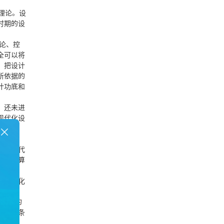
理论。设
时期的设
论、控
全可以将
。把设计
所依据的
计功底和
，还未进
现代化设
段。现代
计和计算
电话咨询
、石油化
客体”的
在线咨询
项使用条