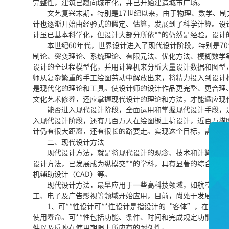
完整性，建筑已趋向城市化，并已开始建造城市广场。
文艺复兴末期，特别是17世纪以来，由于物理、数学、制
计也逐渐开始由经验式的假定、估算，发展到了科学计算。设
计虽已基本科学化，但设计大部分所依**的仍然是经验，设计
本世纪60年代，世界设计进入了现代设计阶段，特别是70
制论、突变理论、系统理论、有限元法、优化方法、模糊数学
设计的全过程模型化，并用计算机来分析大量设计数据和图型
师从复杂繁重的手工绘图劳动中解放出来，将精力投入到设计
是现代化的理论和工具。使设计师的设计作品更完整、更合理
文化艺术修养，还应掌握现代设计的理论和方法，才能适应现
能否进入现代设计阶段，全面运用和掌握现代设计手段，是
入现代设计阶段，还有几百万人在绘图板上搞设计，近百万描
计仍有很大距离，还有很长的路要走。实现这个目标，需要我
二、现代设计方法
现代设计方法，就是将现代设计的观念、技术和计算机结合
设计方法，已发展成为纵模交**的学科，具有显著的综合性。
机辅助设计（CAD）等。
现代设计方法，最早应用于一些高科技领域，如航空、航天
工、电子及广告影视等领域开始应用，目前，尚处于发展阶段
1、可**性设计可**性设计是指设计的“客体”，在规定
使用寿命。可**性包括功能、条件、时间和完成规定功能的
件以及反映在使用期限上所应有的耐久性。