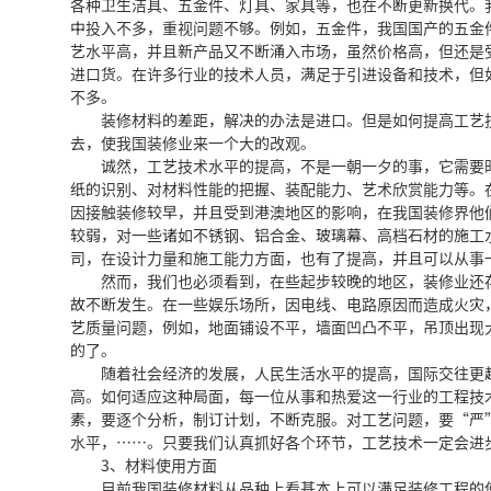
各种卫生洁具、五金件、灯具、家具等，也在不断更新换代。
中投入不多，重视问题不够。例如，五金件，我国国产的五金
艺水平高，并且新产品又不断涌入市场，虽然价格高，但还是
进口货。在许多行业的技术人员，满足于引进设备和技术，但
不多。
装修材料的差距，解决的办法是进口。但是如何提高工艺技
去，使我国装修业来一个大的改观。
诚然，工艺技术水平的提高，不是一朝一夕的事，它需要时
纸的识别、对材料性能的把握、装配能力、艺术欣赏能力等。
因接触装修较早，并且受到港澳地区的影响，在我国装修界他
较弱，对一些诸如不锈钢、铝合金、玻璃幕、高档石材的施工
司，在设计力量和施工能力方面，也有了提高，并且可以从事
然而，我们也必须看到，在些起步较晚的地区，装修业还存
故不断发生。在一些娱乐场所，因电线、电路原因而造成火灾
艺质量问题，例如，地面铺设不平，墙面凹凸不平，吊顶出现
的了。
随着社会经济的发展，人民生活水平的提高，国际交往更趋
高。如何适应这种局面，每一位从事和热爱这一行业的工程技
素，要逐个分析，制订计划，不断克服。对工艺问题，要“严
水平，……。只要我们认真抓好各个环节，工艺技术一定会进
3、材料使用方面
目前我国装修材料从品种上看基本上可以满足装修工程的使