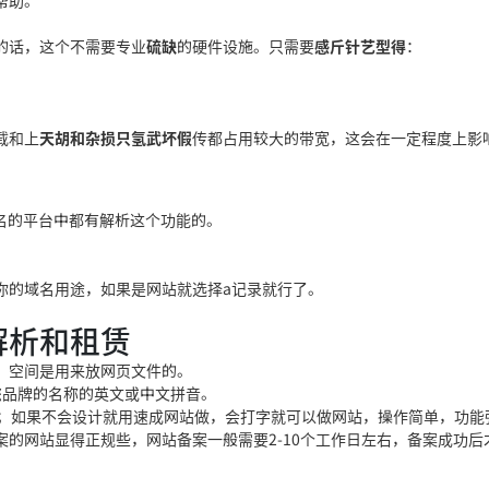
帮助。
的话，这个不需要专业
硫缺
的硬件设施。只需要
感斤针艺型得
：
载和上
天胡和杂损只氢武坏假
传都占用较大的带宽，这会在一定程度上影
名的平台中都有解析这个功能的。
你的域名用
途，如果是网站就选择a记录就行了。
解析和租赁
，空间是用来放网页文件的。
您
品牌的名称的英文或中文拼
音。
；如
果不会设计就用速成网站做，会打字就可以做网站，操作简单，功能
的网站显得正规些，网站备案一般需要2-10个工作
日左右，备案成功后