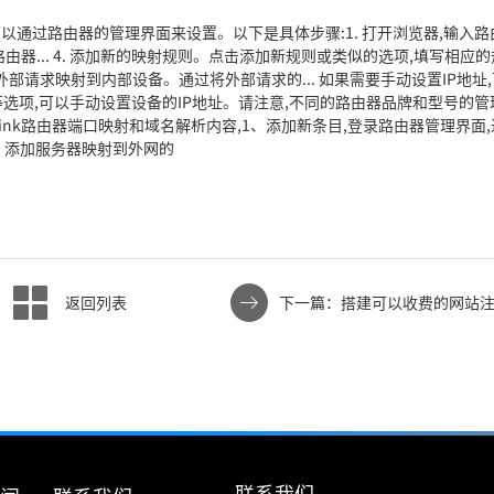
通过路由器的管理界面来设置。以下是具体步骤:1. 打开浏览器,输入路
果不确定路由器... 4. 添加新的映射规则。点击添加新规则或类似的选项,填写相应
外部请求映射到内部设备。通过将外部请求的... 如果需要手动设置IP地址
等选项,可以手动设置设备的IP地址。请注意,不同的路由器品牌和型号的管
答:tplink路由器端口映射和域名解析内容,1、添加新条目,登录路由器管理界面,
规则。添加服务器映射到外网的
返回列表
下一篇：搭建可以收费的网站
联系我们