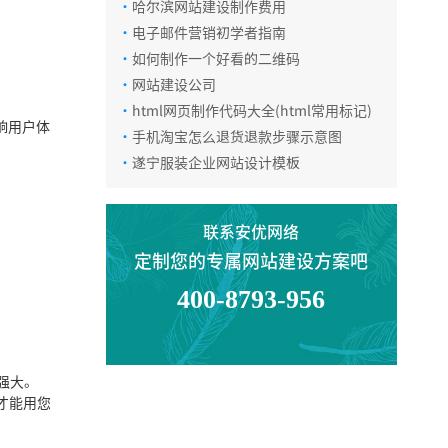
·
哈尔滨网站建设制作费用
·
电子邮件营销初学者指南
·
如何制作一个好看的二维码
电话咨询
·
网站建设公司
·
html网页制作代码大全(html常用标记)
响用户体
·
手机淘宝怎么退货退款步骤示意图
在线咨询
·
遂宁服装企业网站设计模板
微信咨询
联系安优网络
定制您的专属网站建设方案吧
返回顶部
400-8793-956
强大。
才能用您