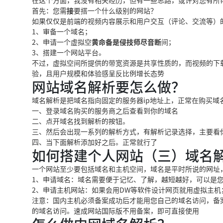
在这个方面，我没有
相关经历，但有一些
思路，或许对您有所
首先：您需
接
要搭一个什么级别的网站？
如果仅仅是前端的视频内容展示和用户交互（评论、交流等）
1、审备一个域名
；
2、申请一个虚拟空
黄命备是侵技师尽音断
间；
3、搭建一个网站平台。
不过，虚拟空间所提供的带宽资源是共享性质的，而视频的下
验，且用户规模和体验感呈反比例增长态势
网站域名解析要怎么做？
域名解析是把域名指向固定的服务器ip地址上，正常在购买域
一
、登录域名购买的服务商
之后查看到你的域名
二、点开域名找到解析的按钮。
三、然后会出现一系列的解析方式，有解析记
录选择，主要看
四、当下面解析
添加好之后。正常就行了
如何搭建个人网站（三）域名
一个网站至少要包括域名和主机空间，域
名是平时所说的网
址
1、申请域名：域
名需要便于记忆、了解，
越短越好，可以是
2、申请主机网站：如果会用DW等软件设
计网页就用虚拟主机
注意：国内主机必须备案成功后才能用您自己的域名访问，备案
的域
名访问。速成网站国际版不用备案
，即可直接使用