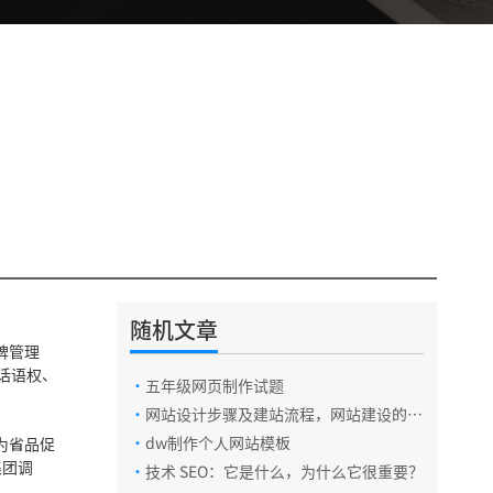
随机文章
。
电话咨询
牌管理
话语权、
·
五年级网页制作试题
·
网站设计步骤及建站流程，网站建设的5
在线咨询
个基本步骤
·
dw制作个人网站模板
为省品促
集团调
·
技术 SEO：它是什么，为什么它很重要？