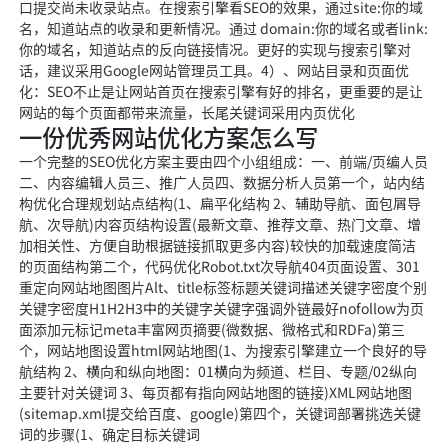
口提交尚未收录站点。在搜索引擎看SEO的效果，通过site:你的域
名，知道站点的收录和更新情况。通过 domain:你的域名或者link:
你的域名，知道站点的反向链接情况。更好的实现与搜索引擎对
话，建议采用Google网站管理员工具。4）、网站目录和页面优
化：SEO不止是让网站首页在搜索引擎有好的排名，更重要的是让
网站的每个页面都带来流量，长尾关键词采用内页优化
一份优秀网站优化方案怎么写
一个完整的SEO优化方案主要由四个小组组成：一、前端/页编人员
二、内容编辑人员三、推广人员四、数据分析人员第一个，站内结
构优化合理规划站点结构(1、扁平化结构 2、辅助导航、面包屑导
航、次导航)内容页结构设置(最新文章、推荐文章、热门文章、增
加相关性、方便自助根据链接抓取更多内容)较快的加载速度简洁
的页面结构第二个，代码优化Robot.txt次导航404页面设置、301
重定向网站地图图片Alt、title标签标题关键词描述关键字密度个别
关键字密度H1H2H3中的关键字关键字强调外链最好nofollow为页
面添加元标记meta丰富网页摘要(微数据、微格式和RDFa)第三
个，网站地图设置html网站地图(1、为搜索引擎建立一个良好的导
航结构 2、横向和纵向地图：01横向为频道、栏目、专题/02纵向
主要针对关键词 3、每页都有指向网站地图的链接)XML网站地图
(sitemap.xml提交给百度、google)第四个，关键词部署挑选关键
词的步骤(1、确定目标关键词