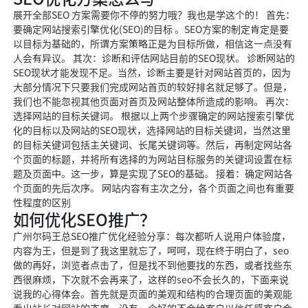
展开全部SEO 方案需要你不停的努力哦？我也是学这个的！ 首先：
要确定网站搜索引擎优化(SEO)的目标 。SEO方案的制定肯定是要
以目标为基础的，所谓方案策略正是为目标所做，相信这一点没有
人会有异议。 其次：诊断和评估网站目前的SEO现状。 诊断网站的
SEO现状才能发现不足。当然，诊断主要是针对网站首页的，因为
大部分情况下只要我们完成网站首页的较好排名就足够了。但是，
我们也不能忽视其他页面对首页及网站整体所造成的影响。 再次：
选择网站的目标关键词。 根据以上两个步骤确定的网站搜索引擎优
化的目标以及网站的SEO现状，选择网站的目标关键词，当然这里
的目标关键词包括主关键词、长尾关键词等。然后，再制定网站各
个页面的标题，并将所有选择的为网站目标服务的关键词设置在标
题及页面中。这一步，算是实现了SEO的基础。 接着：确定网站各
个页面的先后次序。 网站内容有主次之分，各个页面之间也有重要
性程度的区别
如何优化SEO推广？
广州尔码王总SEO推广优化经验分享：每次都听人说用户体验度，
内容为王，但是到了我这里就忘了，呵呵，现在终于明白了，seo
做的再好，浏览者点击了，但是找不到他要找的东西，或者找些东
西很麻烦，下次就不会再来了，这样的seo不会长久的，下面来说
说我的心得体会。首先就是页面的美观和结构的合理页面的美观能