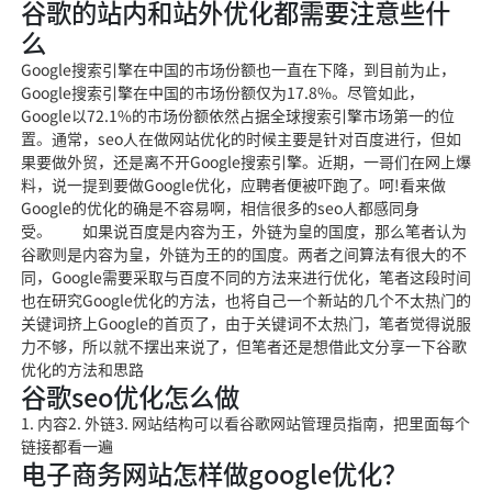
谷歌的站内和站外优化都需要注意些什
么
Google搜索引擎在中国的市场份额也一直在下降，到目前为止，
Google搜索引擎在中国的市场份额仅为17.8%。尽管如此，
Google以72.1%的市场份额依然占据全球搜索引擎市场第一的位
置。通常，seo人在做网站优化的时候主要是针对百度进行，但如
果要做外贸，还是离不开Google搜索引擎。近期，一哥们在网上爆
料，说一提到要做Google优化，应聘者便被吓跑了。呵!看来做
Google的优化的确是不容易啊，相信很多的seo人都感同身
受。 如果说百度是内容为王，外链为皇的国度，那么笔者认为
谷歌则是内容为皇，外链为王的的国度。两者之间算法有很大的不
同，Google需要采取与百度不同的方法来进行优化，笔者这段时间
也在研究Google优化的方法，也将自己一个新站的几个不太热门的
关键词挤上Google的首页了，由于关键词不太热门，笔者觉得说服
力不够，所以就不摆出来说了，但笔者还是想借此文分享一下谷歌
优化的方法和思路
谷歌seo优化怎么做
1. 内容2. 外链3. 网站结构可以看谷歌网站管理员指南，把里面每个
链接都看一遍
电子商务网站怎样做google优化？