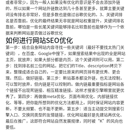
或者非常少，因为一般人如果没有优化的意识是不会去添加外链
的，所以如果一个网站外链数达到几十条甚至更多，就算主要关键
词没有排名非常好，但是多数也是做过谷歌优化的。3、关键词排
名是否靠前。优化的最终结果无非就是网站权重提升，关键词排名
靠前，哪怕是一些长尾关键词能够排名比较靠前也能够作为一个依
据来判断网站是否做过谷歌优化
如何进行网站SEO优化
第一步：结合自身网站内容寻找一些关键词（最好不要找太热门关
键词），在百度、Google中搜下，如果搜索结果中出现的全是网站
主页，就放弃；如果大部分都是内页，这个关键词则可以用。第二
步：找到排名前三位的网站，把它们的Title、description拷贝下
来，整理成适合自己的，一定要比原来的网页排布更优秀、更合
理。然后，做好链接。第三步：新站基本都没外链，也无法控制，
可以暂时放弃，但内链是可以控制的。做内链最重要指标是网站各
个链接不出现死链接、相互精准链接。这样才搜索引擎眼里就更优
秀了。第四步：再做做meta优化、页面布局优化、内部链接优
化、等等，把你能所想到的优化方法都用上。同时保证网站内容更
新，不要太频繁、也不能不更新。第五步：适当主动提交到搜索引
擎入口、交换同类型的友情链接，优化网站最好是先建站再优化、
最后在推广，这即符合网站自然发展规律，同时被“K”的风向也
要低。