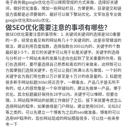
电子商务做google优化也可以按照常规的方式来做，选择好关键
词，做好优化准备，增加一些网站栏目，方便更新。目录提交和链
接方面都是必须要做的，最好可以做下整站优化。文军信息专业做
google优化和baidu优化。
做SEO优化需要注意的事项有哪些？
做SEO优化需要注意的事项有：1. 关键词关键词的选择是SEO重要
的一步，经常会看见有的网站有几十个关键词的，这是非常错误的
做法，建议利用百度指数，选择指数在300以内的，关键字的个数
最好是3-5个。其它的关键字可以用于长尾关键字。关键字的选择
与分析对一个网站未来的发展与走向也起到了至关重要的作用，我
们在选择时，要尽量选择自己熟悉和喜欢的行来做来，这样既可以
方面便我们选择关键字，也可以让我们充满斗志与激情，一个好的
关键字会为我们带也数以万计甚至是十万计的收录量的。2. 标题党
很多新手网站标题(title)将近百字，一眼看去，产品几乎是无所不
有的，给人的感觉像是一个杂货铺似的，建议先做单一产品，便于
优化。其次标题最好保持在28字以内。关键字可以堆砌，但要合
理。3. 网站程序网站的前期工作做好了之后，接下来就要考虑怎么
选择网站的程序，如果做得是门户网站，建议使用DEDE、论坛DZ
等之类的，可以先建立一个博客为之后的seo做准备，博客的可以
选用WP程序的，现在网站现成的网站模版很多，可以找一些来参
考一下