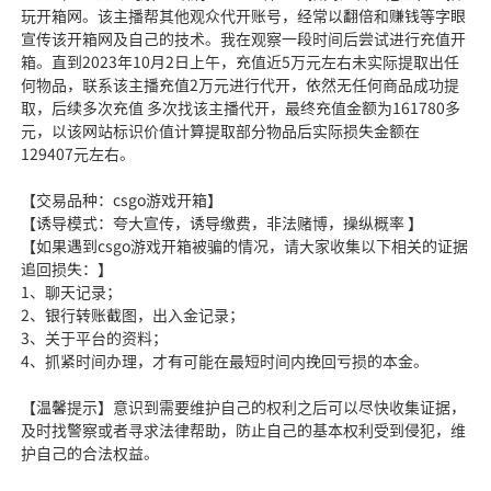
玩开箱网。该主播帮其他观众代开账号，经常以翻倍和赚钱等字眼
宣传该开箱网及自己的技术。我在观察一段时间后尝试进行充值开
箱。直到2023年10月2日上午，充值近5万元左右未实际提取出任
何物品，联系该主播充值2万元进行代开，依然无任何商品成功提
取，后续多次充值 多次找该主播代开，最终充值金额为161780多
元，以该网站标识价值计算提取部分物品后实际损失金额在
129407元左右。
【交易品种：csgo游戏开箱】
【诱导模式：夸大宣传，诱导缴费，非法赌博，操纵概率 】
【如果遇到csgo游戏开箱被骗的情况，请大家收集以下相关的证据
追回损失：】
1、聊天记录；
2、银行转账截图，出入金记录；
3、关于平台的资料；
4、抓紧时间办理，才有可能在最短时间内挽回亏损的本金。
【温馨提示】意识到需要维护自己的权利之后可以尽快收集证据，
及时找警察或者寻求法律帮助，防止自己的基本权利受到侵犯，维
护自己的合法权益。