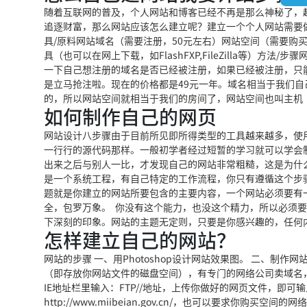
随着互联网的普及，个人网站和博客已经不再是那么神秘了，
追逐财富，那么网站应该怎么建立呢？建立一个个人网站需要
具/原料网站域名（需要注册，50元左右）网站空间（需要购买，10
具（也可以在网上下载，如FlashFXP,FileZilla等
一下自己想注册的域名是否已经被注册，如果已经被注册，只
是立马抢注啦。现在的价格都是49元一年。域名相当于我们
的，所以网站空间就相当于我们的房间了，网站空间也叫主机
如何制作自己的网页
网站设计八步骤由于目前所见即所得类型的工具越来越多，使
一行行的源代码那样。一般初学者经过短暂的学习就可以学会
出来之后与别人一比，才发现自己的网站非常粗糙，这是为什
是一个系统工程，有自己特定的工作流程，你只有遵循这个步
题就是你建立的网站所要包含的主要内容，一个网站必须要有
全，包罗万象。 你没有这个能力，也没这个精力，所以必须
下深刻的印象。网站的主题无定则，只要是你感兴趣的，任何
怎样建立自己的网站？
网站的步骤 一、用Photoshop设计网站效果图。 二、制
（即存放你网站文件的磁盘空间），有专门的网络公司卖域名，
IE地址栏里输入：FTP//地址，上传你做好的网页文件，即
http://www.miibeian.gov.cn/，也可以要求