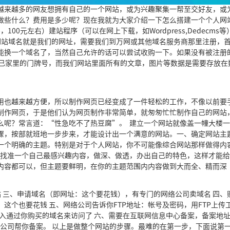
越来越多的网友想拥有自己的一个网站，或为兴趣聚集一帮至交好友，或
做些什么？费用是多少呢？现在我就为大家介绍一下怎么搭建一个个人网
0元左右）建站程序（可以在网上下载，如Wordpress,Dedecms等）
）方法/步骤网站域名就是我们的网址，需要我们到万网或其他域名服务商那里注册，
能换一个域名了，当然自己允许的话可以尝试收购一下。如果没有被注册
自己家里的门牌号，而我们网站里面所有的文章，图片等数据是需要存放在
用也越来越方便，所以制作网页已经变成了一件轻松的工作，不像以前要
制作网页，于是他们认为网页制作非常简单，就匆匆忙忙制作自己的网站
么呢？常言道：“性急吃不了热豆腐”。 建立一个网站就像盖一幢大楼
骤，按部就班地一步步来，才能设计出一个满意的网站。一、确定网站主
一个明确的主题。特别是对于个人网站，你不可能像综合网站那样做得内
要找准一个自己最感兴趣内容，做深、做透，办出自己的特色，这样才能
内容都可以，但主题要鲜明，在你的主题范围内内容做到大而全、精而深
作网站 三、申请域名（即网址：这个要花钱），有专门的网络公司卖域名 四、
这个也要花钱 五、网络公司告诉你FTP地址：帐号及密码，用FTP上传
可输入通过你购买的域名来访问了 六、需要在互联网信息中心备案，备案地
你购买空间的网络公司帮你备案。 以上是做整个网站的步骤。最难的在第一步，下面说第