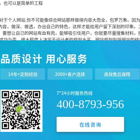
程，也可以是简单的工程
对于个人网站.你不可能像综合网站那样做得内容大而全，包罗万象。因
内容，做深、做透，办出自己的特色，这样才能给用户留下深刻的印象。二
。要想让自己的网站有血有肉，能够吸引住用户，你就要尽量搜集材料，
的成功与否，很大程度上决定于设计者的规划水平。网站规划包括网站的结
等，你只有在制作网页之前把这些方面都考虑到了，才能在制作时胸有成
起到事半功倍的效果。网页制作涉及的工具比较多，首先就是网页制作工
品质设计 用心服务
reamweaver和Frontpage了，如果是初学者，Frontpage20
14年+定制经验
2000+客户选择
高效售后保障
的网站所要包含的主要内容，一个网站必须要有一个明确的主题。特别是
。你没有这个能力，也没这个精力，所以必须要找准一个自己最感兴趣内
7*24小时服务热线
。网站的主题无定则，只要是你感兴趣的，任何内容都可以，但主题要鲜
400-8793-956
明确了网站的主题以后，你就要围绕主题开始搜集材料了。常言道：“
，你就要尽量搜集材料，搜集得材料越多，以后制作网站就越容易。材料
，然后把搜集的材料去粗取精，去伪存真，作为自己制作网页的素材。 
的规划水平，规划网站就像设计师设计大楼一样，图纸设计好了，才能建
在线咨询