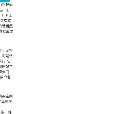
为兴趣而
返回顶部
站。工
FTP 工
首先查询
的话当然
数据库里
手工编写
，可是做
一样，它
题网站主
容大而
给用户留
购买空间
工具或在
址：
一步，就