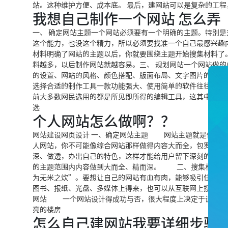
站。这种维护方便、成本底。 最后，建网站可以是复杂的工
我想自己制作一个网站 怎么弄
一、 确定网站主题一个网站必须要有一个明确的主题。特别是
这个能力，也没这个精力，所以必须要找准一个自己最感兴趣
材料明确了网站的主题以后，你就要围绕主题开始搜集材料了
料越多，以后制作网站就越容易。三、 规划网站一个网站做
的设置、网站的风格、颜色搭配、版面布局、文字图片的运用
选择合适的制作工具一款功能强大、使用简单的软件往往可以
前大多数网民选用的都是所见即所得的编辑工具，这其中的优秀者当然是D
选
个人网站怎么做啊？？
网站建设网页设计 一、确定网站主题 网站主题就是你建立
人网站，你不可能像综合网站那样做得内容大而全，包罗万象
深、做透，办出自己的特色，这样才能给用户留下深刻的印象
的主题范围内内容做到大而全、精而深。 二、搜集材料 
为无米之炊”。要想让自己的网站有血有肉，能够吸引住用户
图书、报纸、光盘、多媒体上得来，也可以从互联网上搜集
网站 一个网站设计得成功与否，很大程度上决定于设计者
亮的楼房
怎么自己建网站我要详细步骤