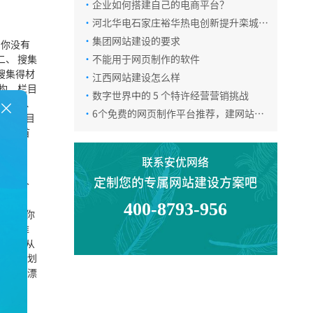
·
企业如何搭建自己的电商平台？
·
河北华电石家庄裕华热电创新提升栾城管
网运维水平
·
集团网站建设的要求
为你没有
、 搜集
·
不能用于网页制作的软件
搜集得材
·
江西网站建设怎么样
构、栏目
·
数字世界中的 5 个特许经营营销挑战
竹。四、
·
6个免费的网页制作平台推荐，建网站的
具了，目
看！
00是首
联系安优网络
电话咨询
定制您的专属网站建设方案吧
对于个
容，做
400-8793-956
明，在你
在线咨询
巧妇难
既可以从
三、规划
微信咨询
成一座漂