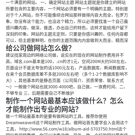
一个满意的网站。 一、确定网站主题 网站主题就是你建立的网站
所要包含的主要内容，一个网站必须要有一个明确的主题。特别是
对于个人网站，你不可能像综合网站那样做得内容大而全，包罗万
象。你没有这个能力，也没这个精力，所以必须要找准一个自己最
感兴趣内容，做深、做透，办出自己的特色，这样才能给用户留下
深刻的印象。网站的主题无定则，只要是你感兴趣的，任何内容都
可以，但主题要鲜明，在你的主题范围内内容做到大而全、精而深
给公司做网站怎么做？
建议找家周边的网络公司做，说实在的现在的网站制作费用并不
高，域名.com基本是100，.cn的才1元，空间200M大约500左右，
页面设计不是太夸张的话1000元左右，产品数据库，新闻数据库，
在来个会员数据库差不多就2000左右吧 （多个1-2个数据库影响不
大），其他基本的是静态页面（公司简介、资质荣誉、联系方式
～）一般做个网站也就3000-4000吧，自己做，一浪费时间、二、
不够专业 三、后期需要自己不断维护
制作一个网站最基本应该做什么？怎么
才能制作出专业的网站？
做一个网站最基本的是要有做网站的工具，推荐你使用
Dreamweaver8这个网站制作工具。做网站首先要学会入会用这个
工具， http://www.56.com/w18/album-aid-5703750.html这个