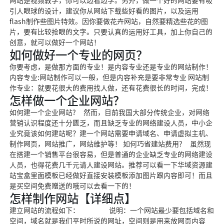
网站是视频教学，你可以边看边学。另外，做一个好的网站要有吸
引人眼球的设计，建议你从网站下载些好看的图片，以及运用
flash制作些图片特效。因你要做花卉网站，自然要精选些花的图
片，要有比较抢眼的文字。只要认真的运用好工具，加上你自己的
创意，就可以做好一个网站！
如何做好一个专业的网页？
你要考虑，是做那方面的专业！是内容专业还是专业的网站制作！
内容专业:网站制作可以一般，但是内容补充是要非常专业 网站制
作专业：就要花很大的费用找人做，还有花费很长的时间，完成！
怎样做一个企业网站？
如何建一个企业网站? 然而，目前我国大部分传统企业，对网络
营销认识程度还十分匮乏，而且缺乏专业的网络建设人员，中小企
业究竟该如何建站呢？建一个网站需要申请域名、申请虚拟主机、
制作网页，网站推广，网站维护等！ 如何巧省建站费用? 虽然现
在搭建一个销售平台很容易，但是普通的企业缺乏专业的网络建设
人员，也得花费几千元请人建设网站。推荐可以看一下华域资源建
站宝盒里面模板已经做好直接安装模板添加图片跟内容即可！而且
是买空间免费赠送的哦可以去看一下的！
怎样制作网站【详细点】
建立网站的流程如下： 说明：一个网站最少要包括域名和
空间，域名就是我们平时所说的网址，空间则是用来放网页内容