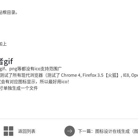
网站根目录。
间加上
gif
if、png等都没有ico支持范围广
有现代浏览器（测试了 Chrome 4, Firefox 3.5【火狐】, IE8, Oper
错误页就会有对应图标显示，所以最好用ico！
尺寸单独生成一个文件
返回列表
下一篇：图标设计在线生成（
线生成免费）