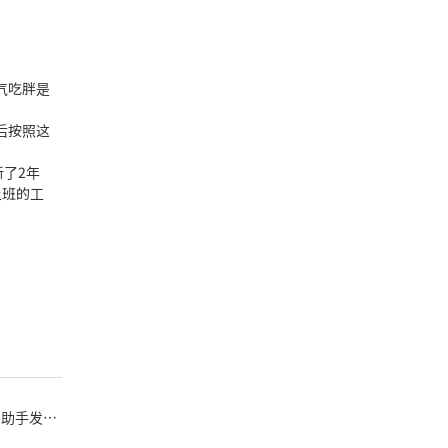
气吃胖是
后按照这
了2年
上班的工
客助手发发
册作者官网