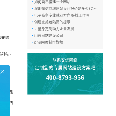
·
如何自己搭建一个网站
·
深圳微信商城网站设计报价是多少?会受
什么影响
·
电子商务专业就业方向 好找工作吗
·
创建完美着陆页的提示
·
，量身定制助力企业发展
·
山东网站建设公司
菜的流
·
php网页制作教程
这种站，
联系安优网络
定制您的专属网站建设方案吧
400-8793-956
的目的是
电话咨询
到的东西
值比较
在线咨询