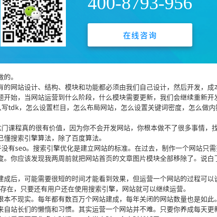
400-8793-956
代理，卖不了产品。事实上，淘客的网站并不意味着你必须通过淘客套现
品推广方法。
赚钱。
在线咨询
期运营。
，晋升渠道，自律，习惯养成，专业技能等等。
做的。
有的网站设计、结构、模块和功能都必须由我们自己设计，然后开发，成
题开始，当网站运营到什么阶段，什么模块需要更新，我们会继续重新开
么写tdk，怎么设置栏目，怎么布局网站，怎么设置关键词密度，怎么做内
这门课程真的很有价值，因为你不会开发网站，你根本做不了很多事情，
己懂搜索引擎算法，除了百度算法。
乎没有seo。搜索引擎优化是建立网站的标准。在过去，制作一个网站只需
度。你应该发现我两周前就把网站首页的文章图片模块全部移除了。说白
建成后，可能需要很短的时间才能看到效果，但运营一个网站的过程可以
擎还存在，只要还有用户还在使用搜索引擎，网站就可以继续运营。
根本不现实。每年都有数百万个网站建成，每年关闭的网站数量也是如此
来自站长们的懒惰和习惯。其实运营一个网站并不难。只要你养成每天更