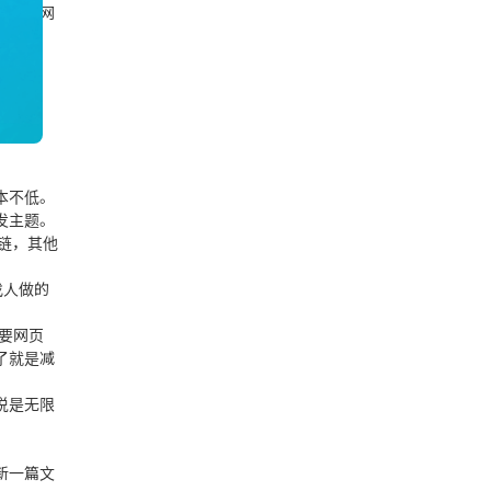
，淘客网
微信咨询
返回顶部
本不低。
发主题。
链，其他
找人做的
要网页
了就是减
说是无限
。
新一篇文