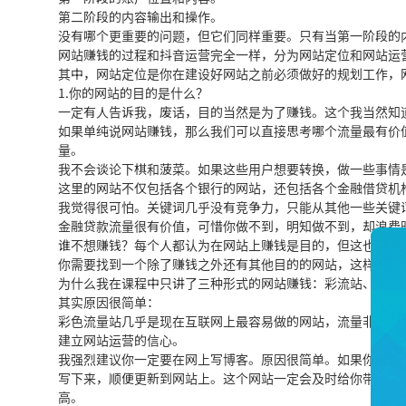
第二阶段的内容输出和操作。
没有哪个更重要的问题，但它们同样重要。只有当第一阶段的
网站赚钱的过程和抖音运营完全一样，分为网站定位和网站运
其中，网站定位是你在建设好网站之前必须做好的规划工作，
1.你的网站的目的是什么？
一定有人告诉我，废话，目的当然是为了赚钱。这个我当然知
如果单纯说网站赚钱，那么我们可以直接思考哪个流量最有价
量。
我不会谈论下棋和菠菜。如果这些用户想要转换，做一些事情
这里的网站不仅包括各个银行的网站，还包括各个金融借贷机
我觉得很可怕。关键词几乎没有竞争力，只能从其他一些关键
金融贷款流量很有价值，可惜你做不到，明知做不到，却浪费
谁不想赚钱？每个人都认为在网站上赚钱是目的，但这也不是
你需要找到一个除了赚钱之外还有其他目的的网站，这样你才
为什么我在课程中只讲了三种形式的网站赚钱：彩流站、网赚
其实原因很简单：
彩色流量站几乎是现在互联网上最容易做的网站，流量非常大
建立网站运营的信心。
我强烈建议你一定要在网上写博客。原因很简单。如果你想在
写下来，顺便更新到网站上。这个网站一定会及时给你带来很
高。