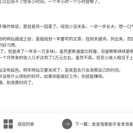
上以后用不了你多少时间。一个半小时一个小时就够了。
于操作体验，那就是另一回事了。经验少没关系。一步一步长大，想一口
你的网站建成之前，直接规划一年要写的文章，找到关键词，列出来，然
的好习惯。
了，但是卖了一年多一万多块)。虽然更新速度比较慢，但是断断续续更新
一个月带来的收入几乎达到了1万元左右。虽然不高，但至少收入相当于
站没有起色。明年网站又要关闭了，逛来逛去只会浪费自己的时间。
并没有什么特别的好坏。如果你能做好工作，你就能赚钱。
错。别浪费时间了。
返回列表
下一篇：发发淘客助手发发淘
淘客助手神器官网网站下载注