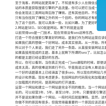
至于淘客，的网站就更简单了。不知道有多少人在微信业务上
站的本质是获取搜索引擎的产品流量。你可以把它当成一种产
你会发现这三类网站背后除了赚钱，还有其他目的，不仅仅是
只有当你找到了赚钱之外的另一个目的，你的网站才有机会长
为了这个目的，我可以具体一些，比如兴趣，为了更好的学习
2.网站是SEO，SEO就是网站，剩下的就是运营
以前觉得seo是一门技术，现在觉得没有seo这种东西。
打造一个符合搜索引擎喜好的网站，是我们作为网站运营应该
如果我们真的想做一个好网站，成本其实很高。从一开始，所
所以对于个人来说，我们走了另外一条路，从直接安装网站主
如果直接用现成的主题，基本上就剩下所谓的seo了，比如怎
的都是主题已经设置好的东西。
所以，你可以看到，当你真正完成一门seo课程的时候，即使
成本太高，真的很难说到底行不行。毕竟我说过没有人敢说自
一个好的话题基本上已经涵盖了很多seo，所以现在的网站几
的设计和界面。现在考虑更多，包括网站的代码简化和加载速
少加载图片的时间，提高网站的打开速度。
运营一个网站和建立一个网站是完全不同的概念。当一个网站
长的。可以经营3年、5年，甚至10年、20年。只要搜索引
并不是说如果你建一个网站，一段时间后就能赚钱。显然，这
你做不到的原因有很多，但我觉得最重要的一个原因应该还是