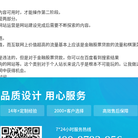
内容可用时，才能操作第二阶段。
营两部分。
网站运营是网站建设完成后需要不断探索的内容。
道。
值，而互联网上价值超高的流量基本上应该是金融股票贷款的流量和棋菠
是违法的，但是对于金融股票贷款，你可以在百度看到搜索结果
构的网站等。这个类别对于个人站长来说几乎是根本不可能玩的。让我做
词中获得机会。
时间。
目的。
有机会成功。
品质设计 用心服务
站、淘客站？
，短时间就能看到效果。其实这个站赚钱不赚钱都无所谓。我要求大家做
14年+定制经验
2000+客户选择
高效售后保障
网上赚钱，你必须学习。如果你想充分利用你的学习效率，你应该把你学
多收入。我不希望你做这个网站，因为网站赚钱。况且网上赚钱的原始价
7*24小时服务热线