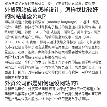
双方创造了更多的交易机会。提供了丰富的信息资源，使得交
外贸网站应该怎样设计，怎样找比较好
的网站建设公司？
网站建设是指使用标识语言（markup language），通过一系列
设计、建模、和执行的过程将电子格式的信息通过互联网传输，最
终以图
形用户界面（GU
I）的形式被用户所浏览。简单来说，网页
设计的目的就是产生网站。简单的信息如文字，图片（GIF、
JPEG、PNG）
和表格，都可以通过使
超文件标示语言、可扩展超
文本标记语言等标示语言放置到网站页面上。
而更复杂的信息如矢
量图形
、动画、视频、声频等多媒体档案则需要插件程序来运行，
同样地它们亦需要标示语言移植在网站内。
网站建设是一个广义的术语，涵盖了许多不同的技能和学科中所使
用的生产和维护的
网站。不同领域的网页设计、
网页图形设计、界
面设计、创作，其中包括标准化的代码和专有软件、用户体验设计
和搜索引擎优化
外贸公司都是如何建设网站的?
外贸网站建设... 外贸网站建设 展开 如果想了解外贸公司都是如何
建设网站推荐在线网站建设平台，这个平台提供简单易用的互联网
营销产品与优质的服务，让中小企业经营更简单手机网站。