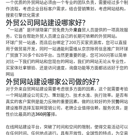
一个优质的外贸网站
必须由一个专业的团
队负责，需要经过多个制
作流程，考虑企业目标客户需求，结合营销策划，考虑网站结构，
搜索引擎优化需求
外贸公司网站建设哪家好？
“一站通”是环球隐宴广贸免费为外
来自
贸人员提供的一项高效服
务，它旨在帮助外贸人员建立自
己的长期可依赖的外贸网
站。
环球广贸一站通，而且后台绑定了200万
买家资源库，您可以直接
用
于做贸易开发，同时一站通能
利雷维从京宗除
将信息推广到环球
广贸
旗下30多个B2B平台。
当然更重要的是，您可
360问答
以简单
对比一下我们的网
站和您现在的网站，我们
的网站无论从专业性，
买家体灶拿银验、还是访问
速度，询盘功能等方
面都远远好于您的
网站
外贸网站建设哪家公司做的好？
对于外
来自
贸网站建设需要考虑很多方面的因素，这个就需要考验
一个网站建设公司实力、策划能力、技术水准、执行效率。是否有
真实的客户案例是能力反映的重要因素。做的比较好的外贸
势
网站
建设推荐选择互联网营销公
司，老牌企业值得信赖，服
务优良，是
性价比最高的选
360问答
择。
在线网站建设平
台，突破了时间和空间的限
制，使得交易活动可以
在任
何时间、任何地点进
行。具有开放性、全球性的特点，为交易