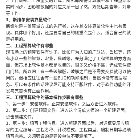
升工作效率。工程量实时计算，所见即所得计算模型和工程量结果
实时同步，图形和数据的对应关系一目了然，方便后期查量，对量
等工作。
3、斯维尔安装算量软件
斯维尔是三维算量方式的先行者，这在其安装算量软件中也有表
现。具体哪个好用，还是要看自己的侧重点是什么，适合自己的就
是好用的。
二、工程预算软件有哪些
现市场上的预算软件有许多，比如广为人知的广联达、鲁班等，还
有小众一些的智慧，宏业，晨曦等，充分满足了工程预算的方方面
面，但市场上软件基本都是收费的，很多又价格不匪，造成软件使
用门槛，所以网上有一些破解版，破解之后是不需要交费就可以使
用的，但相应往往会有一些BUG和功能限制，当然也没有售后服
务。所以有条件的话建议尽可能支持正版软件，对于软件功能的开
发与完善也有正面作用。
三、工程预算软件的基本操作步骤有哪些
1、第一步：安装软件。正常安装软件，之后双击进入软件。
2、第二步：创建预算文件。进入这个清单大师的一个新建界面，
点击创建文件。
3、第三步：填写工程信息。进入新建界面以后，对话框显示应填
写的工程编号、工程名称、计税模式，工程类型、编制日期等必须
填写完善。必须强调的是建设单位不要漏填了。