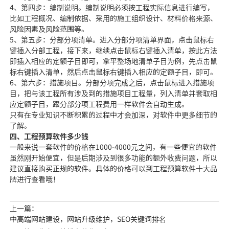
4、第四步：编制说明。编制说明必须按工程实际信息进行编写，
比如工程概况、编制依据、采用的施工组织设计、材料价格来源、
风险因素及风险范围等。
5、第五步：分部分项清单。进入分部分项清单界面，点击鼠标右
键插入分部工程，接下来，继续点击鼠标右键插入清单，按此方法
即插入相应的定额子目即可，拿平整场地清单子目为例，先点击鼠
标右键插入清单，然后点击鼠标右键插入相应的定额子目，即可。
6、第六步：措施项目。分部分项完成之后，点击鼠标进入措施项
目，把与该工程所有涉及到的措施项目工程量，列入清单并套取相
应定额子目，跟分部分项工程费用一样软件会自动生成。
只有在专业知识不断积累的过程中才会加深，对软件中更多细节的
了解。
四、工程预算软件多少钱
一般来说一套软件的价格在1000-4000元之间，有一些便宜的软件
虽然刚开始便宜，但是后期涉及到很多功能的额外收费问题，所以
建议直接购买正规的软件。具体的价格可以到工程预算软件十大品
牌进行查看哦！
上一篇：
中高端网站建设，网站升级维护，SEO关键词排名