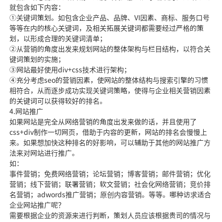
就包含如下内容：
①关键词策划。如包含企业产品、品牌、VI因素、商标、服务口号
等等在内的核心关键词，及相关拓展关键词都需要经过严格的策
划，以形成合理的关键词清单；
②从营销的角度出发来规划网站的整体架构与栏目结构，以符合关
键词策划的实施；
③网站最好使用div+css技术进行架构；
④充分考虑seo的营销因素，使网站的整体结构与搜索引擎的习惯
相符合，从而逐步成功实现关键词策略，使得与企业相关营销因素
的关键词可以获得较好的排名。
4.网站推广
如果网站是完全从网络营销的角度出发来做的话，并且使用了
css+div制作一切网页，借助于内容的更新，网站的排名会慢慢上
来。如果想加快这种排名的好影响，可以辅助于其他的网站推广方
法来对网站进行推广。
如：
事件营销；免费网络营销；论坛营销；博客营销；邮件营销；优化
营销；线下营销；联署营销；软文营销；社会化网络营销；竞价排
名营销；adwords推广营销；原创内容营销。等等。哪种访求适合
企业网站推广呢？
需要根据企业的资源来进行判断，策划人员应该根据贵司的情况与