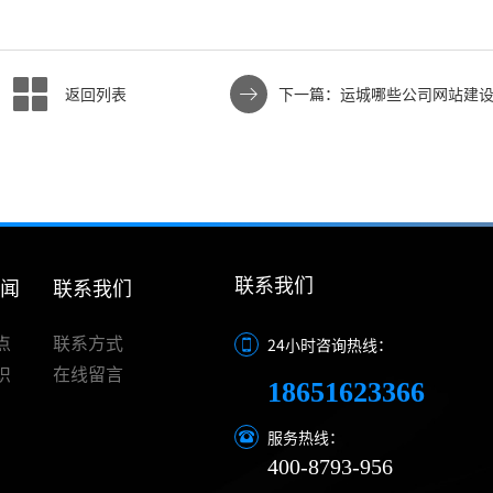
返回列表
下一篇：运城哪些公司网站建
联系我们
新闻
联系我们
点
联系方式
24小时咨询热线：
识
在线留言
18651623366
服务热线：
400-8793-956