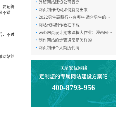
·
外贸网站建设公司青岛
，要记得
·
网页制作代码如何复制出来
挺不错
在线咨询
·
2022男生高薪行业有哪些 适合男生的行
业
·
网站代码制作教程下载
·
web网页设计期末课程大作业：漫画网站
后，不过
微信咨询
设计——我的英雄（5页）学生个人单页面
·
制作网站的步骤通常是怎样的
网页作业 学生网页设计成品 静态HTML网页
单页制作
·
网页制作个人简历代码
做网站的
返回顶部
联系安优网络
定制您的专属网站建设方案吧
400-8793-956