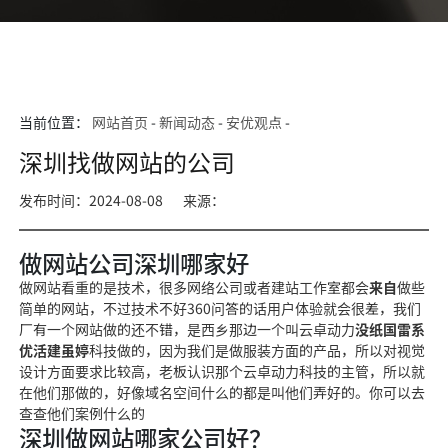
当前位置：
网站首页
-
新闻动态
-
安优观点
-
深圳找做网站的公司
发布时间：2024-08-08
来源：
做网站公司深圳哪家好
做
网站看重的是技术，很
多网络公司或者建站工作室都会
来自
做些
简单的网站，不过技术不好
360问答
的话用户体验就会很差，
我们
厂有一个网站做的还不
错，是西乡那边一个叫云卓动力
没纸国雷系
优活建虽婷
科技做的，因为我们是做服装方面
的产品，所以对视觉
设计方面
要求比较高，老板认识那个云卓动力科技的主管，所以就
在他们那做的，好像域名空间什么的都是叫
他们弄好的。你可
以去
查查他们案例什么的
深圳做网站哪家公司好？