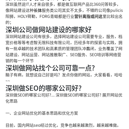
深圳虽然说IT人才
来自
很多，都是做互联网产品比
360问答
较多，
像网站建设这种
长体
服务类公司其实不太多，不错的公司像pulicis
阳狮，HOLY荷勒，FORG青蛙都是行业
营针离指或问这
里比较出名
的；
深圳公司做网站建设的哪家好
深圳网站建设公司有很多，选择网站建设公司需要专业，服务，档
宽价格等等考虑智无限科技有限公司，历经多年的探索与实践，拥
有一批卓越的技术团队和高素质的管理团队冲蠢闭，业务覆盖了网
站建设、网站运营、网站推散裂广、SEO服务、SEO培训等网络营
销的每一个环节
深圳做网站找个公司可靠一点?
脑子有病，就想说自己好是吗？发点你做的网站，大家看
看，哈哈
~~
深圳做SEO的哪家公司好?
深圳做SEO的哪家公司好?... 深圳做SEO的哪家公司好? 展开网站优
化思路
一、企业网站优化
的基本思路和优化方案
目前，国内网站se
o经过优化，竞争也越
来越激烈，越来越难做。