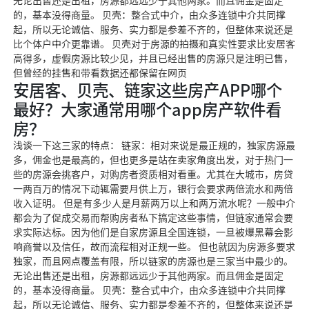
无论出售还是出租，房源都远远少于其他两家。而且佣金是固定
的，基本没得商量。 贝壳：整合式中介，由众多连锁中介共同撑
起，所以无论诚信、服务、实力都是参差不齐的，但整体来说还是
比个体户中介更靠谱。 贝壳对于房源的拍摄和真实性要求比安居客
高得多，虚假房源比较少见，并且已经出售的房源只是注明已售，
但曾经的挂售和带看数据还都保留在网页
安居客、贝壳、链家这些房产APP哪个
最好？大家通常用哪个app房产软件看
房？
浅谈一下这三家的特点： 链家：相对来说是最正规的，独家房源最
多，佣金也是最高的，但也更多是站在卖家角度出发，对于热门一
些的房源会挑客户，对购房者资质相对看重。尤其在大城市，房贷
一两百万的情况下动辄需要月供上万，银行会要求两倍流水和两倍
收入证明。 但是有多少人是月薪两万以上和两万流水呢？一般中介
都会为了促成交易而帮购房者私下搞定这些事情，但链家通常会要
求实际达标。因为他们是自家房源且全国连锁，一旦被爆黑幕会影
响商誉以及信任，故而流程相对正规一些。 但也就因为房源多要求
独家，而且网点覆盖有限，所以链家的房源也是三家当中最少的。
无论出售还是出租，房源都远远少于其他两家。而且佣金是固定
的，基本没得商量。 贝壳：整合式中介，由众多连锁中介共同撑
起，所以无论诚信、服务、实力都是参差不齐的，但整体来说还是