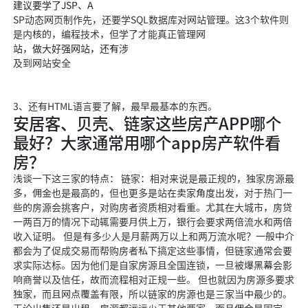
建议要学了JSP、A
SP动态网页制作先，还要学SQL数据库对网站管理。这3个软件则
是内核的，编程技术，但学了才能真正管理网
站，做大好强网站，还有涉
及到网站安全
3、还有HTML语言要了解，最早最基本的东西。
安居客、贝壳、链家这些房产APP哪个
最好？大家通常用哪个app房产软件看
房？
浅谈一下这三家的特点： 链家：相对来说是最正规的，独家房源最
多，佣金也是最高的，但也更多是站在卖家角度出发，对于热门一
些的房源会挑客户，对购房者资质相对看重。尤其在大城市，房贷
一两百万的情况下动辄需要月供上万，银行会要求两倍流水和两倍
收入证明。 但是有多少人是月薪两万以上和两万流水呢？一般中介
都会为了促成交易而帮购房者私下搞定这些事情，但链家通常会要
求实际达标。因为他们是自家房源且全国连锁，一旦被爆黑幕会影
响商誉以及信任，故而流程相对正规一些。 但也就因为房源多要求
独家，而且网点覆盖有限，所以链家的房源也是三家当中最少的。