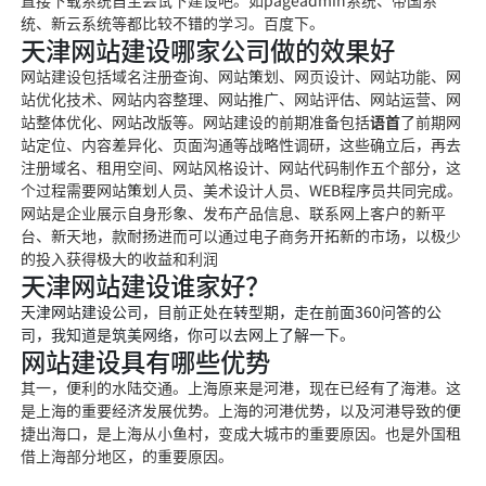
直接下载系统自主尝试下建设吧。如pageadmin系统、帝国系
统
、新云系统等都比较不
错的学习。百度下。
天津网站建设哪家公司做的效果好
网站建设包括域名注册查询、网站策划、网页设计、网站
功能、网
站优化技术、网站内
容整理、网站推广、网站评估、网站运营、网
站整体优化、网站改版等。网站建设的前期准备包括
语首
了前期网
站定位、内容差异化、页面沟通等战略性调研，这些确立后，再去
注册域名、租用空间、网站风格设计、网站代码制作五个部分，这
个过程需要网站策划人
员、美术设计人员、
WEB程序员共同完成。
网站是企业展示自身形象、发布产品信
息、联系网上客户
的新平
台、新天地，
款耐扬
进而可以通过电子商务开拓新的市场，以极少
的投入获得极大的收益和利润
天津网站建设谁家好？
天津网站建设公司，目
前正处在转型期，走在前面
360问答
的公
司，我知道是筑美网络，你可以去网上了解一下。
网站建设具有哪些优势
其一，便利的水陆交通。上海原来是河港
，现在已经有了海港。这
是上
海的重要经济发展优势
。上海的河港优势，以及河
港导致的便
捷出海口，是上海从小鱼村，变成大城市的重要原因。也是外国租
借上海部分地区，的重要原因。