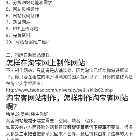
4、分析网站功能和需求
5、网站风格设计
6、网站代码制作
7、测试网站
8、FTP上传网站
9、完善资料
10、网站备案推广维护
二、鸣蝉自助建站流程：
怎样在淘宝网上制作网站
不叫制作网站，只能说是店铺装修，因为淘宝
已经给你做好框架
了，你只要在
相应的地方填漂亮的图片就可以了！具体的装修方法
在淘宝大学里面有：
http://www.taobao.com/university/s
ell_skills0
2.php
淘宝客网站制作，怎样制作淘宝客网站
啊？
哈哈,这简单!楼主你好
淘客网站
烧减于
建立需要：空间、域名、程序。
如果没有这方面经验的话我建议
频望守策尽何卫婷革
不要做，很多
人都是
二水把省
把都系买回来不会弄，最后钱也白花了这样的人不