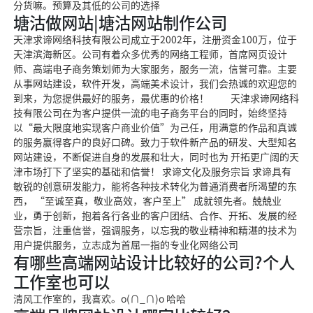
分货嘛。预算及其低的公司
的选择
塘沽做网站|塘沽网站制作公司
天津求谛网络科技有限公司成立于2002年，注册资金100万，位于
天津滨海新区。公司有着众多优秀的网络工程师，首席网页设计
师、高端电子商务策划师为大家服务，服务一流，信誉可靠。主要
从事网站建设，软件开发，高端美术设计，我们会热诚的欢迎您的
到来，为您提供最好的服务，最优惠的价格！ 天津求谛网络科
技有限公司在为客户提供一流的电子商务平台的同时，始终坚持
以“最大限度地实现客户商业价值”为己任，用满意的作品和真诚
的服务赢得客户的良好口碑。致力于软件新产品的研发、大型知名
网站建设，不断促进自身的发展和壮大，同时也为 开拓更广阔的天
津市场打下了坚实的基础和信誉！ 求谛文化及服务宗旨 求谛具有
敏锐的创意研发能力，能将各种技术转化为普通消费者所渴望的东
西， “至诚至真，敬业高效，客户至上” 成就领先者。兢兢业
业，勇于创新，抱着各行各业的客户团结、合作、开拓、发展的经
营宗旨，注重信誉，强调服务，以忘我的敬业精神和精湛的技术为
用户提供服务，立志成为首屈一指的专业化网络公司
有哪些高端网站设计比较好的公司?个人
工作室也可以
清风工作室的，我喜欢。o(∩_∩)o 哈哈