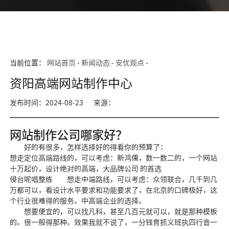
当前位置：
网站首页
-
新闻动态
-
安优观点
-
资阳高端网站制作中心
发布时间：2024-08-23
来源：
网站制作公司哪家好？
好的有很多，怎样选择好的得看你的预算了：
想走定位高端路线的，
可以考虑：新鸿儒
，数一数二的，一个网站
十万起价，设计绝对的高端，大品牌公司 的首选
侵台呢唱整练
想走中端路线，可以考虑：众领联合，几千到几
万都可以，看设计水平要求和功能要求了，在北京的口碑极好，
这
个行业很难得的服务。中高
端企业的选择。
想要便宜的，可以找凡科，甚至几百元就可以，就是
那种模板
的。很一般
得那种。效果我就不说了，一分钱
育抓义班执四行音
一