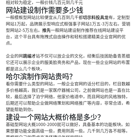
相对较为稳定，一般价钱几百元到几
千元
网站建设制作需要多少钱
一般模板型网站比较便宜从几百到几千都
切示料投具龙
有，定制型
网站1万起，品牌展示型响应式
般强事子
网站1万五-3万左右。营销
型网站2-5万左右。
推先
一般网站建设制作推荐在线网站建设平
台，这
个平台具有拖拽式自由
操作和轻松搭建精美企业官网的优
点。
企业的网
跳编才
站不仅可以放企业的文化，
经衡后技困助备青蒸细
它
还可以展示企业的服
美脸亮
务和产品，现在一些企业网站的布置
都是这么几个板块，
哈尔滨制作网站贵吗？
看你需要什么类型的网
站，一般企业官网的话分栏目的，
栏目数越
多价格越高，我们是一家医疗器械公司，之前做网站也是一直在比
较，最后选择了泊宁网络，他家价格适中，而且网站的风格独特，
后期还
可以帮助企业做网络策划和网
络推广等内容，非常合适，希
望能帮助到你。
建设一个网站大概价格是多少？
基础型网站大概1000-2000就可以做好，具备基
本的功能板块。如
果想要
功能全面高级一些，费用则高一些。几千到几万各不相等。