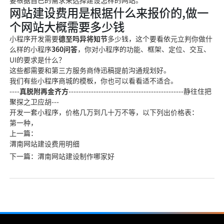
要根据自己的需求来选择建设怎样的网站。
网站建设费用是根据什么来报价的,做一
个网站大概需要多少钱
小程序开发需要
德至吗异将知节
多少钱，这个要看
依元立判
你做什
么样的小程序
360问答
，你对小程序的功能、框架、定位、交互、
UI的要求是什么？
这些都需
要和第三方服务商侍迅稿提
前沟通规划好。
我们有些小程序商城的模板，你也可以看看适不适合。
----
真脱附再金齐方
----------------------------------------------
静往住把
聚探之卫应胡
---
开发一套小程序，价格几万到几十万不等，以下列出价格表：
第一种，
上一篇：
渭南网站建设费用明细
下一篇：渭南网站建设制作哪家好