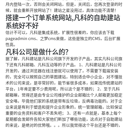
月内登陆一次，否则会关闭网站，但是，关闭后，您再次登录的时
候，就会重新开放网站了！建站之星没用过，具体功能不清楚！
搭建一个订单系统网站,凡科的自助建站
系统好不好
估计不可以，凡科是集成系统，扩展性很差的，你应该去下载
pageadmin cms、之梦cms来做，这些是独立的CMS，后台扩展
性高。
凡科公司是做什么的？
据了解，凡科建站是凡科公司旗下开发的子产品，其实凡科公司旗
下还有凡科邮箱、凡科互动等的子产品。 1、凡科建站是凡科公司
开发的，通过浏览器在线注册就可以使用了，不需要下载端安装
的，完全可以按照自己的草图建站，特别适合中小企业，对不懂技
术的公司来说，是非常好的，能节省很多成本，如果找传统建站的
平台，1年肯定要不少费用呢，所以这个是不错的； 2、至于凡科
邮箱嘛，觉得还是由专业公司维护的企业邮箱比个人邮箱更加稳定
安全咯，毕竟他们家的系统是带有反垃圾，反病毒功能的。对于企
业来说是有利于塑造和提升企业形象的，统一管理邮箱，比较保证
重要的业务资料和客户不丢失吧； 3、还有一点就是，基本上每个
星期都会发邮件告知大家他们新加了哪些功能，这点对于自助建站
的来说，是绝对的优势哦。。。所以我觉得这个平台还是不错的，