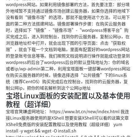
wordpress网站。如果利用镜像部署的方法，首先要注意：部分境
外地域暂不支持通过镜像市场创建云服务器，如果你选择的地域下
没有看到“镜像市场”的选项，那就不能使用这个方法。可以用下
面的第二种方法搭建网站。镜像部署操作步骤：在购买云服务器
时，选择如下“镜像”-“镜像市场”-“wordpress博客平台”购
买完成之后，进入到控制台，找到你的云服务器，复制公网ip，在
浏览器地址栏中打开，就会出现下图的引导页面：点击“获取权
限”，就会下载一个文档到电脑，里面有配置好的wordpress网站
的登录账号信息等等。我们按照文档说明进行操作就能成功登录到
wordpress的后台了wordpress后台的默认登陆地址为：你的域名
或者ip/wp-admin第二种，利用宝塔面板一键部署wordpress网站
在购买云服务器的时候，镜像选择选择“公共镜像”下的linux系
统（推荐CentOS）购买完成后在控制台，找到你的云服务器，复
制公网ip，把你的域名解析到这个公网ip地址
宝塔Linux面板的安装配置以及基本使用
教程（超详细）
宝塔官凳嫌虚网地址： https://www.bt.cn/new/index.html 我连
接Linux服务器使用的是XShell 想要安装XShell可以看的这篇文章
XShell免费版的安装配置教程以及使用教程（超级详细） yum
install -y wget && wget -O install.sh