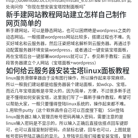
http://download.bt.cn/install/install_6.0.sh && sh install.sh 此
处询问你“你现在想安装宝塔控制面板吗”
新手建网站教程网站建立怎样自己制作
网页简单的
新手建网站，可以是静态网站，也可以困燃绝是wordpress之类的
动态网站。一般搭建wordpress网站比较多，搭建过程也不难。先
买好域名和云服务器，然后汪姿把域名解析到云服务器。再通过手
动配置服务器环境安装wordpress，或者通过一键安装宝塔面板，
再在宝塔后台一键部署wordpress就可以了。参见新手教程：云服
段答务器建立个人网站（宝塔面板+wordpress）
如何给云服务器安装宝塔linux面板教程
linux服务滑御拿器由于没有图行操作，所以操作起来非常麻烦，
所以一般我们建站都是给服务器装个建站面板，如wdcp、宝塔。
而近几年宝塔面板是非常火的，因为简单，方便，不过很多新手还
是不懂得如何安装宝塔，这里我们写了一篇新手操作教程，希望可
以帮助大家，一般只要懂得登陆linux系统的，操作起来都不难。
1.用软件putty（这个软拆昌件自己可以百度搜下载） SSH登陆
linux服务器2.输入管理员帐号密码再输入密码，需要注意的是
linux输入密码是不显示的，所以输入正确后直接信搭点回车键即
可，也可以直接复制好密码，点鼠标右键，回车也可以，上图就是
帐号密码登陆正确后的显示。 3.登陆完后我们接着安装宝塔，复制