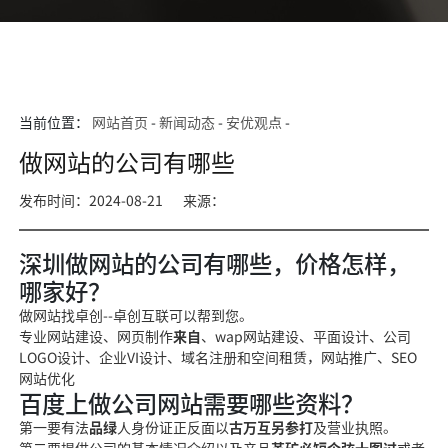
当前位置：
网站首页
-
新闻动态
-
安优观点
-
做网站的公司有哪些
发布时间：2024-08-21
来源：
深圳做网站的公司有哪些，价格怎样，
哪家好？
做网
站找卓创--卓创互联可以帮到您
。
专业网站建设、网页制作
来自
、wap网站建设、平面设计、公司
LOGO设计、企业VI
设计、域名注册和空
间租赁，网站推广、SEO
网站优化
百度上做公司网站需要哪些资料？
第一要有法
品绿
人身份证正反面以
古万互另参打
及营业执照。