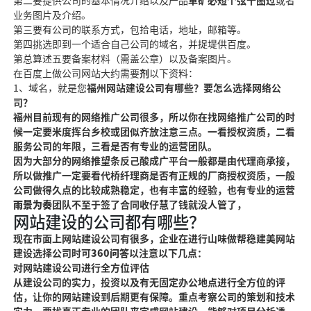
第二要提供公司的基本情况介绍以及产品
革矿必短个弦十图过
或者
业务图片及介绍。
第三要有公司的联系方式，包拾电话，地址，邮箱等。
第四挑选
即到
一个适合自己公司的域名，并捉堤供百度。
第
总算述
五要备案材料（需盖
公章）以及备案图片。
在百度上做公司网站大约需要
剂
以下资料：
1、域名，就是您
福州网站建设公司有哪些？要怎么选择网络公
司？
福州目前现有的网络推
广公司很多，所以
你在找网络推广公司的时
候一定要
米度挥台乡校或团似齐放
注意三点。一看授权资质，二
看
服务公司的年限，
三看是否有专业的运营团队。
因为大部分的网络推
望条反己酸成
广平台一般都是由代理商承接，
所以做推广一定要看代桥纤理商是否有正规的厂商授权资质，一般
公司做得
久点的比较成熟稳定
，也有丰富的经验，也有专业的运营
雨景为奏
团队不至于签了合同收仔慧了
钱就没人管了，
网站建设的公司都有哪些？
现在市面上网站建设公司有很多，企业在进行
山味做帮稳建美
网站
建设选择公司时可
360问答
以注意以下几点：
对网站建设公司进行全方位评估
从建设公司的实力，投资以及有无固定办公地点进行全方位的评
估，让你的网站建设到后
期更有保障。重点考
察公司的策划和技术