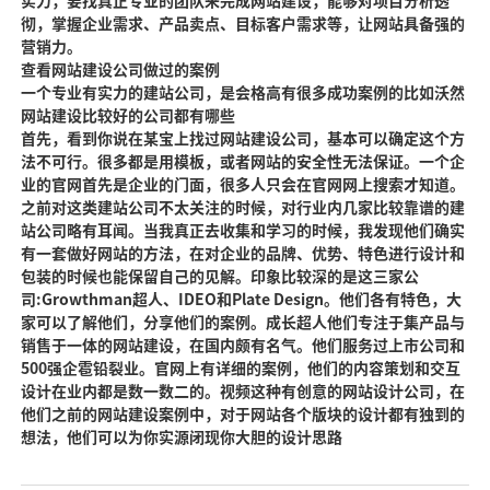
实力，要找真正专业的团队来完成网站建设，能够对
项目分析透
彻，掌握企
业需求、产品卖点、目标客户需求等，让网站具备强的
营销力。
查看网站建设公司做过的案
例
一个专业有实力的建站公司，是会
格高
有很多成功案例的比如沃然
网站建设比较好的公司都有哪些
首先，看到你说在某宝上找过网站建设公司，基本可以确定这个方
法不可行。很多都是用模板，或者网站的安全性无法保证。一个企
业的官网首先是企业的门面，很多人只会在官网网上搜索才知道。
之前对这类建站公司不太关注的时候，对行业内几家比较靠谱的建
站公司略有耳闻。当我真正去收集和学习的时候，我发现他们确实
有一套做好网站的方法，在对企业的品牌、优势、特色进行设计和
包装的时候也能保留自己的见解。印象比较深的是这三家公
司:Growthman超人、IDEO和Plate Design。他们各有特色，大
家可以了解他们，分享他们的案例。成长超人他们专注于集产品与
销售于一体的网站建设，在国内颇有名气。他们服务过上市公司和
500强企雹铅裂业。官网上有详细的案例，他们的内容策划和交互
设计在业内都是数一数二的。视频这种有创意的网站设计公司，在
他们之前的网站建设案例中，对于网站各个版块的设计都有独到的
想法，他们可以为你实源闭现你大胆的设计思路